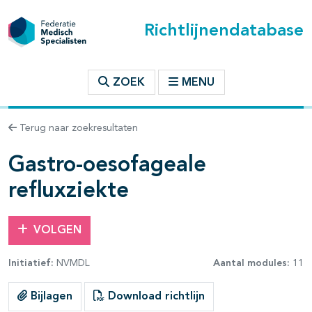
Richtlijnendatabase
t inhoudsopgave
ZOEK
MENU
n binnen deze richtlijn
Terug naar zoekresultaten
les openklappen
Gastro-oesofageale
refluxziekte
VOLGEN
Initiatief:
NVMDL
Aantal modules:
11
Bijlagen
Download richtlijn