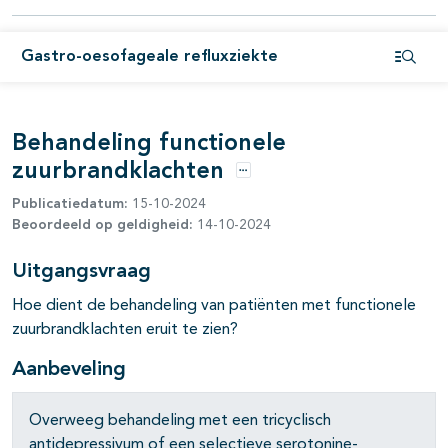
Gastro-oesofageale refluxziekte
pagina's open- en dichtklappen
Open i
Behandeling functionele
zuurbrandklachten
Opties
Publicatiedatum:
15-10-2024
Beoordeeld op geldigheid:
14-10-2024
Uitgangsvraag
Hoe dient de behandeling van patiënten met functionele
zuurbrandklachten eruit te zien?
Aanbeveling
Overweeg behandeling met een tricyclisch
antidepressivum of een selectieve serotonine-