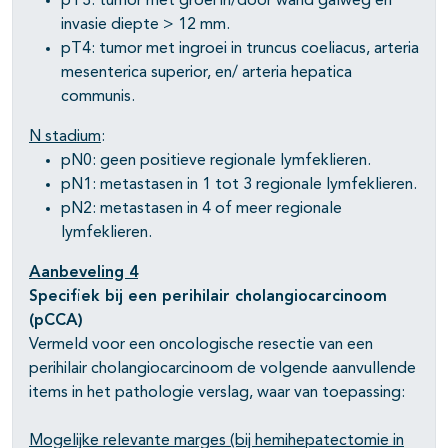
pT3: tumor met groei in/door wand galweg en
invasie diepte > 12 mm.
pT4: tumor met ingroei in truncus coeliacus, arteria
mesenterica superior, en/ arteria hepatica
communis.
N stadium
:
pN0: geen positieve regionale lymfeklieren.
pN1: metastasen in 1 tot 3 regionale lymfeklieren.
pN2: metastasen in 4 of meer regionale
lymfeklieren.
Aanbeveling 4
Specifiek bij een perihilair cholangiocarcinoom
(pCCA)
Vermeld voor een oncologische resectie van een
perihilair cholangiocarcinoom de volgende aanvullende
items in het pathologie verslag, waar van toepassing:
Mogelijke relevante marges (bij hemihepatectomie in