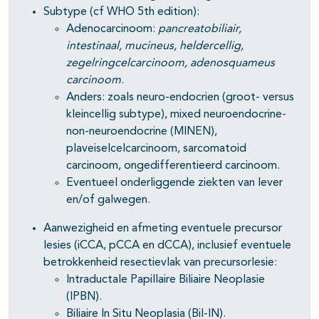
Subtype (cf WHO 5th edition):
Adenocarcinoom:
pancreatobiliair,
intestinaal, mucineus, heldercellig,
zegelringcelcarcinoom, adenosquameus
carcinoom
.
Anders: zoals neuro-endocrien (groot- versus
kleincellig subtype), mixed neuroendocrine-
non-neuroendocrine (MINEN),
plaveiselcelcarcinoom, sarcomatoid
carcinoom, ongedifferentieerd carcinoom.
Eventueel onderliggende ziekten van lever
en/of galwegen.
Aanwezigheid en afmeting eventuele precursor
lesies (iCCA, pCCA en dCCA), inclusief eventuele
betrokkenheid resectievlak van precursorlesie:
Intraductale Papillaire Biliaire Neoplasie
(IPBN).
Biliaire In Situ Neoplasia (Bil-IN).