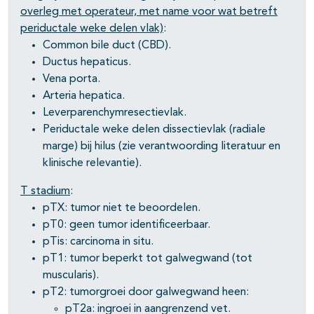
overleg met operateur, met name voor wat betreft
periductale weke delen vlak)
:
Common bile duct (CBD).
Ductus hepaticus.
Vena porta.
Arteria hepatica.
Leverparenchymresectievlak.
Periductale weke delen dissectievlak (radiale
marge) bij hilus (zie verantwoording literatuur en
klinische relevantie).
T stadium
:
pTX: tumor niet te beoordelen.
pT0: geen tumor identificeerbaar.
pTis: carcinoma in situ.
pT1: tumor beperkt tot galwegwand (tot
muscularis).
pT2: tumorgroei door galwegwand heen:
pT2a: ingroei in aangrenzend vet.