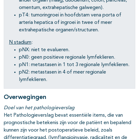
ander orgaan (maag, duodenum, colon, pancreas,
omentum, extrahepatische galwegen).
pT4: tumoringroei in hoofdstam vena porta of
arteria hepatica of ingroei in twee of meer
extrahepatische organen/structuren.
N stadium
:
pNX: niet te evalueren.
pN0: geen positieve regionale lymfeklieren.
pN1: metastasen in 1 tot 3 regionale lymfeklieren.
pN2: metastasen in 4 of meer regionale
lymfeklieren.
Overwegingen
Doel van het pathologieverslag
Het Pathologieverslag bevat essentiële items, die van
prognostische betekenis zijn voor de patiënt en bepalend
kunnen zijn voor het postoperatieve beleid, zoals
differentiatiegraad, (lymf)angioinvasie, radicaliteit en de