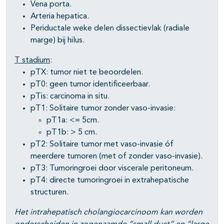
Vena porta.
Arteria hepatica.
Periductale weke delen dissectievlak (radiale
marge) bij hilus.
T stadium
:
pTX: tumor niet te beoordelen.
pT0: geen tumor identificeerbaar.
pTis: carcinoma in situ.
pT1: Solitaire tumor zonder vaso-invasie:
pT1a: <= 5cm.
pT1b: > 5 cm.
pT2: Solitaire tumor met vaso-invasie óf
meerdere tumoren (met of zonder vaso-invasie).
pT3: Tumoringroei door viscerale peritoneum.
pT4: directe tumoringroei in extrahepatische
structuren.
Het intrahepatisch cholangiocarcinoom kan worden