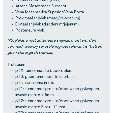
Common bile duct (CBD).
Arteria Mesenterica Superior.
Vena Mesenterica Superior/Vena Porta.
Proximaal snijvlak (maag/duodenum).
Distaal snijvlak (duodenum/jejenum).
Posterieure vlak.
NB. Relatie met anterieure snijvlak moet worden
vermeld, waarbij serosale ingroei relevant is (betreft
geen chirurgisch snijvlak)
T stadium
:
pTX: tumor niet te beoordelen.
pT0: geen tumor identificeerbaar.
pTis: carcinoma in situ.
pT1: tumor met groei in/door wand galweg en
invasie diepte < 5mm.
pT2: tumor met groei in/door wand galweg en
invasie diepte 5 tot -12 mm.