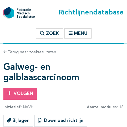
Richtlijnendatabase
t inhoudsopgave
ZOEK
MENU
n binnen deze richtlijn
Terug naar zoekresultaten
les openklappen
Galweg- en
galblaascarcinoom
VOLGEN
pagina's open- en dichtklappen
Initiatief:
NVVH
Aantal modules:
18
pagina's open- en dichtklappen
Bijlagen
Download richtlijn