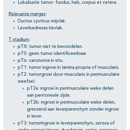
Lokalisatie tumor: fundus, hals, corpus et cetera.
Relevante marges
:
Ductus cysticus snijvlak.
Leverbedresectievlak.
T stadium
:
pTX: tumor niet te beoordelen.
pT0: geen tumor identificeerbaar.
pTis: carcinoma in situ.
pT1: tumor ingroei in lamina propria of muscularis.
pT2: tumorgroei door muscularis in perimusculaire
weefsel:
pT2a: ingroei in perimusculaire weke delen
aan peritoneale zijde.
pT2b: ingroei in perimusculaire weke delen,
grenzend aan leverparenchym zonder ingroei
in lever.
pT3: tumoringroei in leverparenchym, serosa of