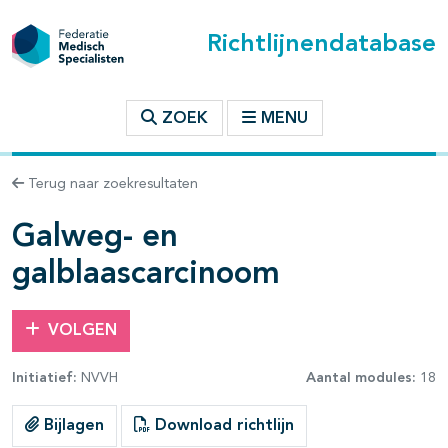
Richtlijnendatabase
t inhoudsopgave
ZOEK
MENU
n binnen deze richtlijn
Terug naar zoekresultaten
les openklappen
Galweg- en
galblaascarcinoom
VOLGEN
pagina's open- en dichtklappen
Initiatief:
NVVH
Aantal modules:
18
pagina's open- en dichtklappen
Bijlagen
Download richtlijn