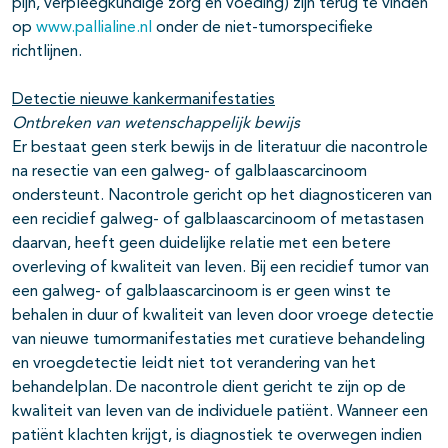
pijn, verpleegkundige zorg en voeding) zijn terug te vinden
op
www.pallialine.nl
onder de niet-tumorspecifieke
richtlijnen.
Detectie nieuwe kankermanifestaties
Ontbreken van wetenschappelijk bewijs
Er bestaat geen sterk bewijs in de literatuur die nacontrole
na resectie van een galweg- of galblaascarcinoom
ondersteunt. Nacontrole gericht op het diagnosticeren van
een recidief galweg- of galblaascarcinoom of metastasen
daarvan, heeft geen duidelijke relatie met een betere
overleving of kwaliteit van leven. Bij een recidief tumor van
een galweg- of galblaascarcinoom is er geen winst te
behalen in duur of kwaliteit van leven door vroege detectie
van nieuwe tumormanifestaties met curatieve behandeling
en vroegdetectie leidt niet tot verandering van het
behandelplan. De nacontrole dient gericht te zijn op de
kwaliteit van leven van de individuele patiënt. Wanneer een
patiënt klachten krijgt, is diagnostiek te overwegen indien