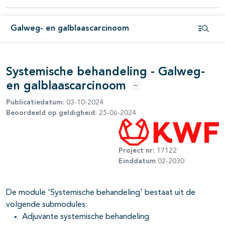
pagina's open- en dichtklappen
Galweg- en galblaascarcinoom
Open i
pagina's open- en dichtklappen
Systemische behandeling - Galweg-
en galblaascarcinoom
Opties
Publicatiedatum:
03-10-2024
Beoordeeld op geldigheid:
25-06-2024
Project nr:
17122
Einddatum
02-2030
De module 'Systemische behandeling' bestaat uit de
volgende submodules:
Adjuvante systemische behandeling