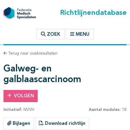
Richtlijnendatabase
t inhoudsopgave
ZOEK
MENU
n binnen deze richtlijn
Terug naar zoekresultaten
les openklappen
Galweg- en
galblaascarcinoom
VOLGEN
pagina's open- en dichtklappen
Initiatief:
NVVH
Aantal modules:
18
pagina's open- en dichtklappen
Bijlagen
Download richtlijn
pagina's open- en dichtklappen