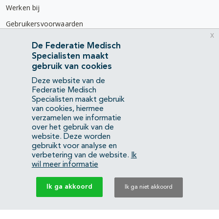
Werken bij
Gebruikersvoorwaarden
x
Privacyverklaring
De Federatie Medisch
Specialisten maakt
Contact
gebruik van cookies
Mercatorlaan 1200
Deze website van de
3528 BL Utrecht
Federatie Medisch
Specialisten maakt gebruik
van cookies, hiermee
(088) 505 34 34
verzamelen we informatie
info@richtlijnendatabase.nl
over het gebruik van de
website. Deze worden
gebruikt voor analyse en
YouTube
LinkedIn
verbetering van de website.
Ik
wil meer informatie
KvK Federatie Medisch Specialisten:
40483480
Ik ga akkoord
Ik ga niet akkoord
Privacyverklaring