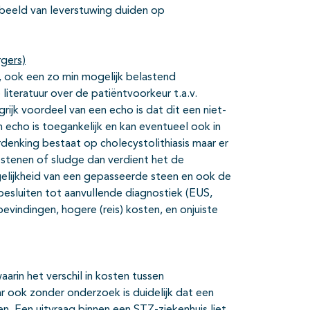
t beeld van leverstuwing duiden op
rgers)
, ook een zo min mogelijk belastend
literatuur over de patiëntvoorkeur t.a.v.
ijk voordeel van een echo is dat dit een niet-
en echo is toegankelijk en kan eventueel ook in
rdenking bestaat op cholecystolithiasis maar er
 stenen of sludge dan verdient het de
elijkheid van een gepasseerde steen en ook de
besluiten tot aanvullende diagnostiek (EUS,
vindingen, hogere (reis) kosten, en onjuiste
arin het verschil in kosten tussen
 ook zonder onderzoek is duidelijk dat een