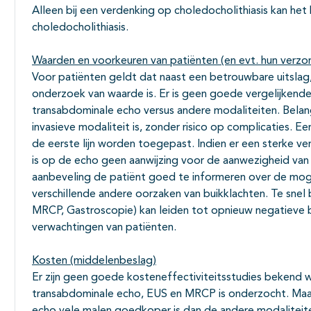
Alleen bij een verdenking op choledocholithiasis kan he
choledocholithiasis.
Waarden en voorkeuren van patiënten (en evt. hun verzo
Voor patiënten geldt dat naast een betrouwbare uitslag
onderzoek van waarde is. Er is geen goede vergelijkende 
transabdominale echo versus andere modaliteiten. Belangr
invasieve modaliteit is, zonder risico op complicaties. E
de eerste lijn worden toegepast. Indien er een sterke ve
is op de echo geen aanwijzing voor de aanwezigheid van
aanbeveling de patiënt goed te informeren over de mog
verschillende andere oorzaken van buikklachten. Te snel 
MRCP, Gastroscopie) kan leiden tot opnieuw negatieve be
verwachtingen van patiënten.
Kosten (middelenbeslag)
Er zijn geen goede kosteneffectiviteitsstudies bekend wa
transabdominale echo, EUS en MRCP is onderzocht. Maar