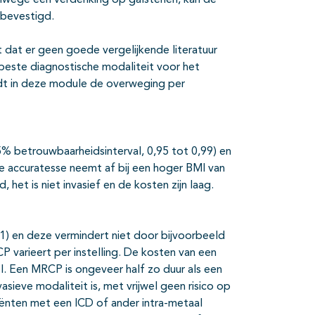
nwege een verdenking op galstenen, kan de
 bevestigd.
 dat er geen goede vergelijkende literatuur
beste diagnostische modaliteit voor het
rdt in deze module de overweging per
5% betrouwbaarheidsinterval, 0,95 tot 0,99) en
e accuratesse neemt af bij een hoger BMI van
het is niet invasief en de kosten zijn laag.
1) en deze vermindert niet door bijvoorbeeld
 varieert per instelling. De kosten van een
. Een MRCP is ongeveer half zo duur als een
asieve modaliteit is, met vrijwel geen risico op
iënten met een ICD of ander intra-metaal