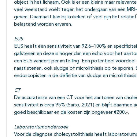
object in het lichaam. Ook is er een kleine maar relevan
veel weerstand voelt tegen het ondergaan van een MRI-
geven. Daarnaast kan bij kolieken of veel pijn het relatief
belastend worden ervaren.
EUS
EUS heeft een sensitiviteit van 92,6–100% en specificit
galstenen en deze is hoger dan een echo voor het aanton
een EUS varieert per instelling. Een potentieel voordee
naast stenen, ook sludge of microlithiasis op te sporen. E
endoscopisten in de definitie van sludge en microlithiasis
CT
De accuratesse van een CT voor het aantonen van cholec
sensitiviteit is circa 95% (Saito, 2021) en blijft daarmee
goed beschikbaar en de kosten zijn ongeveer €200,-.
Laboratoriumonderzoek
Voor de diagnose cholecystolithiasis heeft laboratoriu