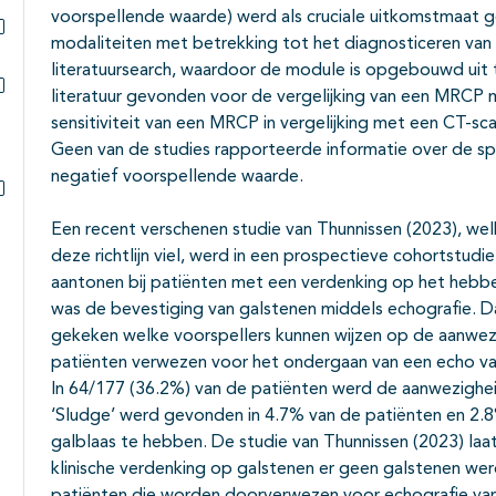
voorspellende waarde) werd als cruciale uitkomstmaat g
modaliteiten met betrekking tot het diagnosticeren van 
Subpagina's open- en dichtklappen
literatuursearch, waardoor de module is opgebouwd uit t
literatuur gevonden voor de vergelijking van een MRCP 
Subpagina's open- en dichtklappen
sensitiviteit van een MRCP in vergelijking met een CT-
Geen van de studies rapporteerde informatie over de spe
negatief voorspellende waarde.
Subpagina's open- en dichtklappen
Een recent verschenen studie van Thunnissen (2023), wel
deze richtlijn viel, werd in een prospectieve cohortstud
aantonen bij patiënten met een verdenking op het hebb
was de bevestiging van galstenen middels echografie. 
gekeken welke voorspellers kunnen wijzen op de aanwezi
patiënten verwezen voor het ondergaan van een echo va
In 64/177 (36.2%) van de patiënten werd de aanwezighei
‘Sludge’ werd gevonden in 4.7% van de patiënten en 2.8
galblaas te hebben. De studie van Thunnissen (2023) laa
klinische verdenking op galstenen er geen galstenen we