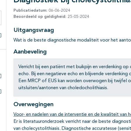
Diagnostiek bij cholecystolithia
Publicatiedatum:
06-06-2024
Beoordeeld op geldigheid:
25-05-2024
eken binnen deze richtlijn
Uitgangsvraag
Wat is de beste diagnostische modaliteit voor het aanton
Alles openklappen
Aanbeveling
Verricht bij een patiënt met buikpijn en verdenking op
echo. Bij een negatieve echo en blijvende verdenking
Een MRCP of EUS kan worden overwogen bij twijfel ove
Subpagina's open- en dichtklappen
uitsluiten/aantonen van choledocholithiasis.
Subpagina's open- en dichtklappen
Overwegingen
Voor- en nadelen van de interventie en de kwaliteit van h
Er is literatuuronderzoek verricht naar de beste diagnost
van cholecystolithiasis. Diagnostische accuratesse (sensitiv