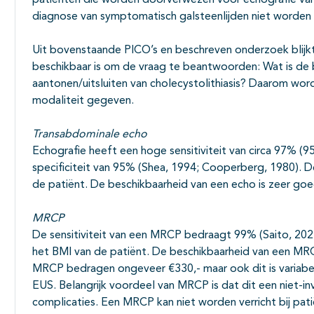
patiënten die worden doorverwezen voor echografie va
diagnose van symptomatisch galsteenlijden niet worden
Uit bovenstaande PICO’s en beschreven onderzoek blijkt
beschikbaar is om de vraag te beantwoorden: Wat is de 
aantonen/uitsluiten van cholecystolithiasis? Daarom wo
modaliteit gegeven.
Transabdominale echo
Echografie heeft een hoge sensitiviteit van circa 97% (9
specificiteit van 95% (Shea, 1994; Cooperberg, 1980). D
de patiënt. De beschikbaarheid van een echo is zeer goed, 
MRCP
De sensitiviteit van een MRCP bedraagt 99% (Saito, 202
het BMI van de patiënt. De beschikbaarheid van een MRCP
MRCP bedragen ongeveer €330,- maar ook dit is variabel
EUS. Belangrijk voordeel van MRCP is dat dit een niet-inv
complicaties. Een MRCP kan niet worden verricht bij pat