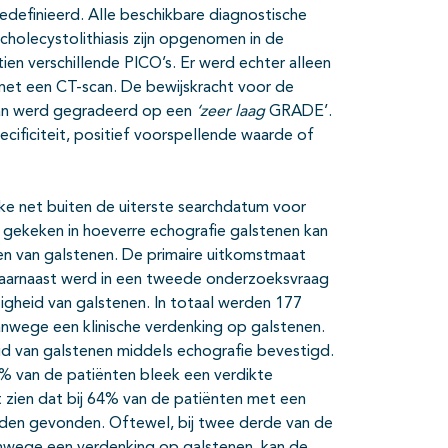
edefinieerd. Alle beschikbare diagnostische
cholecystolithiasis zijn opgenomen in de
ien verschillende PICO’s. Er werd echter alleen
met een CT-scan. De bewijskracht voor de
scan werd gegradeerd op een
‘zeer
laag
GRADE’.
cificiteit, positief voorspellende waarde of
ke net buiten de uiterste searchdatum voor
ie gekeken in hoeverre echografie galstenen kan
en van galstenen. De primaire uitkomstmaat
Daarnaast werd in een tweede onderzoeksvraag
gheid van galstenen. In totaal werden 177
nwege een klinische verdenking op galstenen.
d van galstenen middels echografie bevestigd.
% van de patiënten bleek een verdikte
t zien dat bij 64% van de patiënten met een
rden gevonden. Oftewel, bij twee derde van de