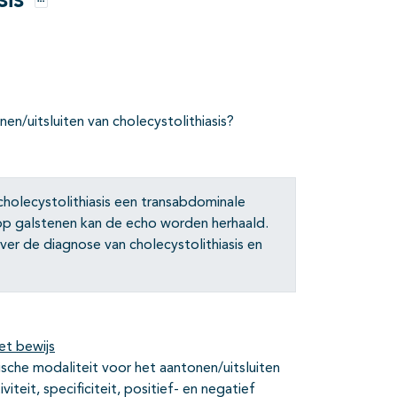
sis
Opties
en/uitsluiten van cholecystolithiasis?
 cholecystolithiasis een transabdominale
 op galstenen kan de echo worden herhaald.
r de diagnose van cholecystolithiasis en
et bewijs
ische modaliteit voor het aantonen/uitsluiten
iteit, specificiteit, positief- en negatief