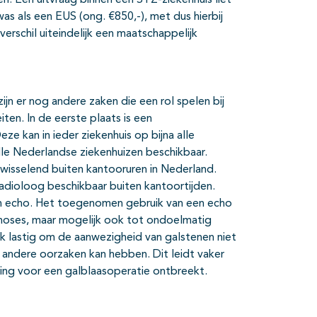
. Een uitvraag binnen een STZ-ziekenhuis liet
s als een EUS (ong. €850,-), met dus hierbij
schil uiteindelijk een maatschappelijk
ijn er nog andere zaken die een rol spelen bij
en. In de eerste plaats is een
e kan in ieder ziekenhuis op bijna alle
le Nederlandse ziekenhuizen beschikbaar.
wisselend buiten kantooruren in Nederland.
radioloog beschikbaar buiten kantoortijden.
en echo. Het toegenomen gebruik van een echo
agnoses, maar mogelijk ook tot ondoelmatig
jk lastig om de aanwezigheid van galstenen niet
 andere oorzaken kan hebben. Dit leidt vaker
elling voor een galblaasoperatie ontbreekt.