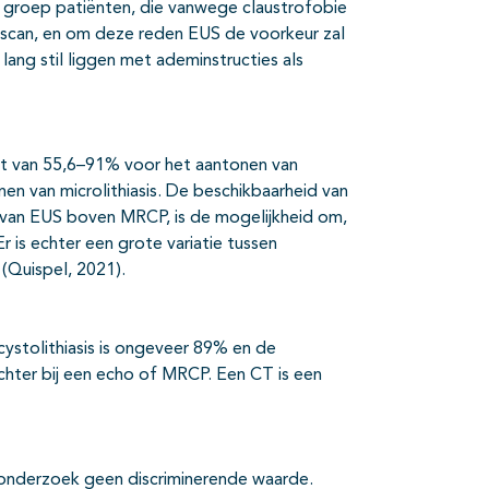
te groep patiënten, die vanwege claustrofobie
scan, en om deze reden EUS de voorkeur zal
 lang stil liggen met ademinstructies als
eit van 55,6–91% voor het aantonen van
en van microlithiasis. De beschikbaarheid van
l van EUS boven MRCP, is de mogelijkheid om,
r is echter een grote variatie tussen
 (Quispel, 2021).
ystolithiasis is ongeveer 89% en de
 achter bij een echo of MRCP. Een CT is een
monderzoek geen discriminerende waarde.