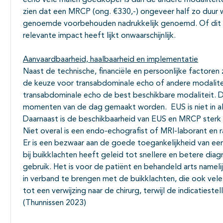
echo vele malen goedkoper is dan de andere modaliteiten
zien dat een MRCP (ong. €330,-) ongeveer half zo duur wa
genoemde voorbehouden nadrukkelijk genoemd. Of dit ver
relevante impact heeft lijkt onwaarschijnlijk.
Aanvaardbaarheid, haalbaarheid en implementatie
Naast de technische, financiële en persoonlijke factoren z
de keuze voor transabdominale echo of andere modaliteit
transabdominale echo de best beschikbare modaliteit. Dez
momenten van de dag gemaakt worden. EUS is niet in al
Daarnaast is de beschikbaarheid van EUS en MRCP sterk 
Niet overal is een endo-echografist of MRI-laborant en 
Er is een bezwaar aan de goede toegankelijkheid van e
bij buikklachten heeft geleid tot snellere en betere di
gebruik. Het is voor de patiënt en behandeld arts nameli
in verband te brengen met de buikklachten, die ook vele
tot een verwijzing naar de chirurg, terwijl de indicatiest
(Thunnissen 2023)