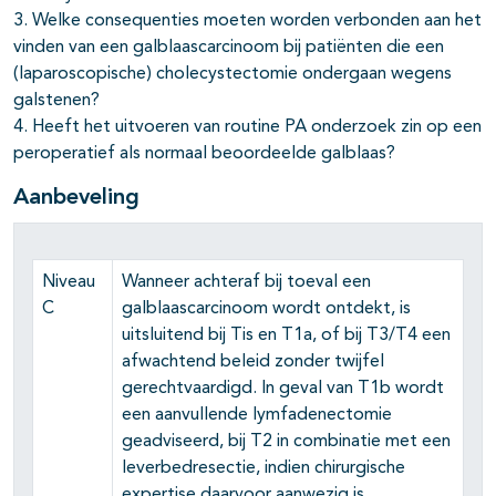
3. Welke consequenties moeten worden verbonden aan het
vinden van een galblaascarcinoom bij patiënten die een
(laparoscopische) cholecystectomie ondergaan wegens
galstenen?
4. Heeft het uitvoeren van routine PA onderzoek zin op een
peroperatief als normaal beoordeelde galblaas?
Aanbeveling
Niveau
Wanneer achteraf bij toeval een
C
galblaascarcinoom wordt ontdekt, is
uitsluitend bij Tis en T1a, of bij T3/T4 een
afwachtend beleid zonder twijfel
gerechtvaardigd. In geval van T1b wordt
een aanvullende lymfadenectomie
geadviseerd, bij T2 in combinatie met een
leverbedresectie, indien chirurgische
expertise daarvoor aanwezig is.