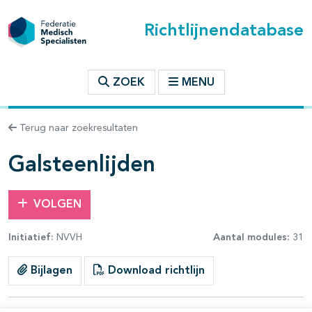
Richtlijnendatabase
t inhoudsopgave
ZOEK
MENU
n binnen deze richtlijn
Terug naar zoekresultaten
les openklappen
Galsteenlijden
VOLGEN
Initiatief:
NVVH
Aantal modules:
31
pagina's open- en dichtklappen
Bijlagen
Download richtlijn
pagina's open- en dichtklappen
pagina's open- en dichtklappen