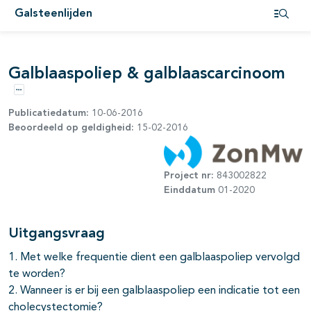
Galsteenlijden
pagina's open- en dichtklappen
Open i
Galblaaspoliep & galblaascarcinoom
pagina's open- en dichtklappen
Opties
Publicatiedatum:
10-06-2016
Beoordeeld op geldigheid:
15-02-2016
Project nr:
843002822
Einddatum
01-2020
Uitgangsvraag
1. Met welke frequentie dient een galblaaspoliep vervolgd
te worden?
2. Wanneer is er bij een galblaaspoliep een indicatie tot een
cholecystectomie?