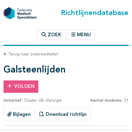
Richtlijnendatabase
t inhoudsopgave
ZOEK
MENU
n binnen deze richtlijn
Terug naar zoekresultaten
les openklappen
Galsteenlijden
VOLGEN
Initiatief:
Cluster GE-chirurgie
Aantal modules:
31
pagina's open- en dichtklappen
Bijlagen
Download richtlijn
pagina's open- en dichtklappen
pagina's open- en dichtklappen