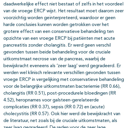
daadwerkelijke effect niet bestaat of zelfs in het voordeel
van de vroege ERCP wijst. Het resultaat moet daarom zeer
voorzichtig worden geïnterpreteerd, waardoor er geen
harde conclusies kunnen worden getrokken over het
grotere effect van een conservatieve behandeling ten
opzichte van een vroege ERCP bij patiënten met acute
pancreatitis zonder cholangitis. Er werd geen verschil
gevonden tussen beide behandeling voor de cruciale
uitkomstmaat necrose van de pancreas, waarbij de
bewijskracht eveneens als ‘zeer laag’ werd gegradeerd. Er
werden wel klinisch relevante verschillen gevonden tussen
vroege ERCP in vergelijking met conservatieve behandeling
voor de belangrijke uitkomstmaten bacteriemie (RR 0.66),
cholangitis (RR 0.51), post-procedurele bloedingen (RR
4.52), heropnames voor galsteen-gerelateerde
complicaties (RR 0.37), sepsis (RR 0.72) en (acute)
cholecystitis (RR 0.57). Ook hier werd de bewijskracht van
de literatuur, net zoals bij de cruciale uitkomstmaten, als
zeer laag gegradeerd. De reden voor de zeer lage