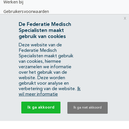
Werken bij
Gebruikersvoorwaarden
x
Privacyverklaring
De Federatie Medisch
Specialisten maakt
Contact
gebruik van cookies
Mercatorlaan 1200
Deze website van de
3528 BL Utrecht
Federatie Medisch
Specialisten maakt gebruik
van cookies, hiermee
(088) 505 34 34
verzamelen we informatie
info@richtlijnendatabase.nl
over het gebruik van de
website. Deze worden
gebruikt voor analyse en
YouTube
LinkedIn
verbetering van de website.
Ik
wil meer informatie
KvK Federatie Medisch Specialisten:
40483480
Ik ga akkoord
Ik ga niet akkoord
Privacyverklaring
Back to top