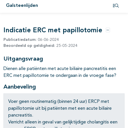
Galsteenlijden
pagina's open- en dichtklappen
Open i
Indicatie ERC met papillotomie
pagina's open- en dichtklappen
Opties
Publicatiedatum:
06-06-2024
Beoordeeld op geldigheid:
25-05-2024
Uitgangsvraag
Dienen alle patiënten met acute biliaire pancreatitis een
ERC met papillotomie te ondergaan in de vroege fase?
Aanbeveling
Voer geen routinematig (binnen 24 uur) ERCP met
papillotomie uit bij patiënten met een acute biliaire
pancreatitis.
Verricht alleen in geval van gelijktijdige cholangitis een