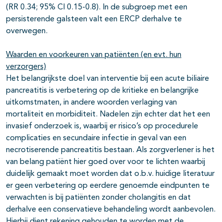
(RR 0.34; 95% CI 0.15-0.8). In de subgroep met een
persisterende galsteen valt een ERCP derhalve te
overwegen.
Waarden en voorkeuren van patiënten (en evt. hun
verzorgers)
Het belangrijkste doel van interventie bij een acute biliaire
pancreatitis is verbetering op de kritieke en belangrijke
uitkomstmaten, in andere woorden verlaging van
mortaliteit en morbiditeit. Nadelen zijn echter dat het een
invasief onderzoek is, waarbij er risico’s op procedurele
complicaties en secundaire infectie in geval van een
necrotiserende pancreatitis bestaan. Als zorgverlener is het
van belang patiënt hier goed over voor te lichten waarbij
duidelijk gemaakt moet worden dat o.b.v. huidige literatuur
er geen verbetering op eerdere genoemde eindpunten te
verwachten is bij patiënten zonder cholangitis en dat
derhalve een conservatieve behandeling wordt aanbevolen.
Hierbij dient rekening gehouden te worden met de