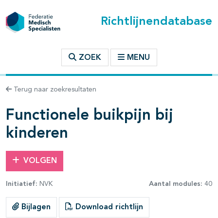
Richtlijnendatabase
t inhoudsopgave
ZOEK
MENU
n binnen deze richtlijn
Terug naar zoekresultaten
les openklappen
Functionele buikpijn bij
kinderen
VOLGEN
Initiatief:
NVK
Aantal modules:
40
pagina's open- en dichtklappen
Bijlagen
Download richtlijn
pagina's open- en dichtklappen