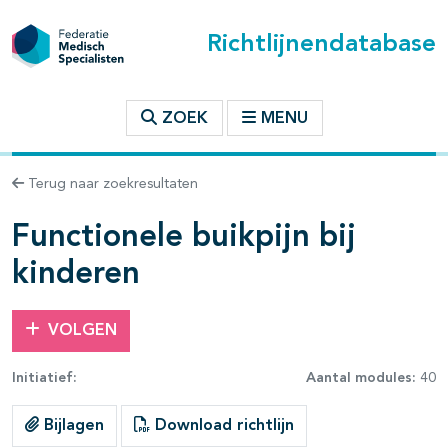
Richtlijnendatabase
t inhoudsopgave
ZOEK
MENU
n binnen deze richtlijn
Terug naar zoekresultaten
les openklappen
Functionele buikpijn bij
kinderen
VOLGEN
Initiatief:
Aantal modules:
40
pagina's open- en dichtklappen
Bijlagen
Download richtlijn
pagina's open- en dichtklappen