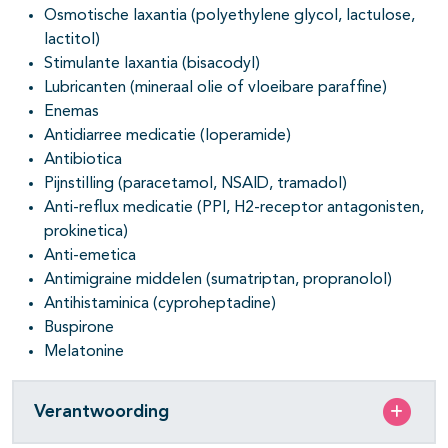
Osmotische laxantia (polyethylene glycol, lactulose,
lactitol)
Stimulante laxantia (bisacodyl)
Lubricanten (mineraal olie of vloeibare paraffine)
pagina's open- en dichtklappen
Enemas
Antidiarree medicatie (loperamide)
Antibiotica
Pijnstilling (paracetamol, NSAID, tramadol)
Anti-reflux medicatie (PPI, H2-receptor antagonisten,
prokinetica)
Anti-emetica
Antimigraine middelen (sumatriptan, propranolol)
Antihistaminica (cyproheptadine)
Buspirone
Melatonine
Verantwoording