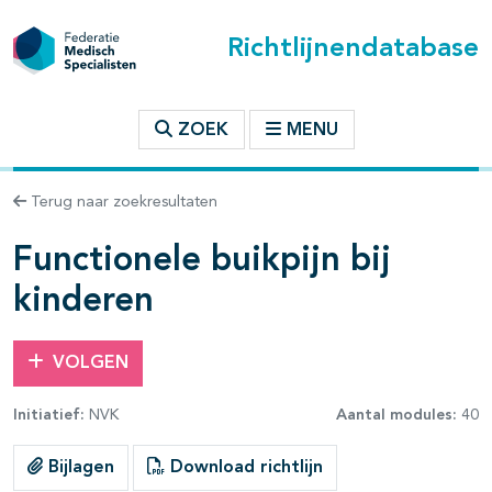
Richtlijnendatabase
t inhoudsopgave
ZOEK
MENU
n binnen deze richtlijn
Terug naar zoekresultaten
les openklappen
Functionele buikpijn bij
kinderen
VOLGEN
Initiatief:
NVK
Aantal modules:
40
pagina's open- en dichtklappen
Bijlagen
Download richtlijn