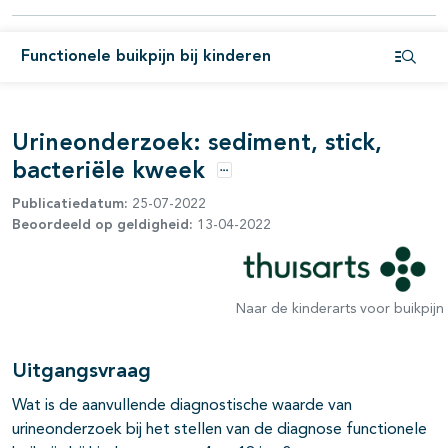
Functionele buikpijn bij kinderen
Open i
Urineonderzoek: sediment, stick,
bacteriële kweek
Opties
Publicatiedatum:
25-07-2022
Beoordeeld op geldigheid:
13-04-2022
pagina's open- en dichtklappen
Naar de kinderarts voor buikpijn
pagina's open- en dichtklappen
Uitgangsvraag
Wat is de aanvullende diagnostische waarde van
urineonderzoek bij het stellen van de diagnose functionele