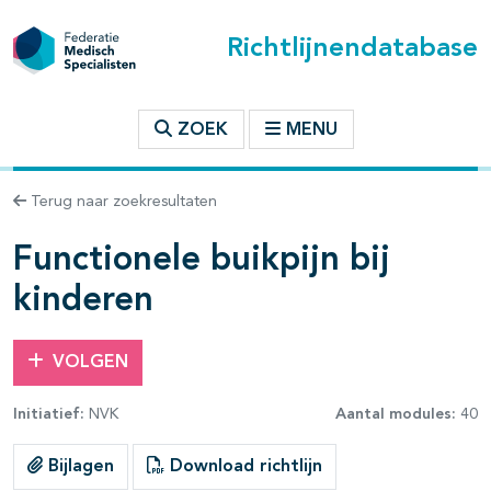
Richtlijnendatabase
t inhoudsopgave
ZOEK
MENU
n binnen deze richtlijn
Terug naar zoekresultaten
les openklappen
Functionele buikpijn bij
kinderen
VOLGEN
Initiatief:
NVK
Aantal modules:
40
pagina's open- en dichtklappen
Bijlagen
Download richtlijn