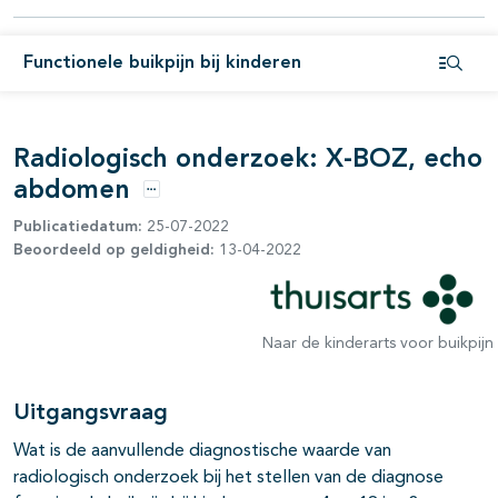
Functionele buikpijn bij kinderen
Open i
Radiologisch onderzoek: X-BOZ, echo
abdomen
Opties
Publicatiedatum:
25-07-2022
Beoordeeld op geldigheid:
13-04-2022
pagina's open- en dichtklappen
Naar de kinderarts voor buikpijn
pagina's open- en dichtklappen
Uitgangsvraag
Wat is de aanvullende diagnostische waarde van
radiologisch onderzoek bij het stellen van de diagnose