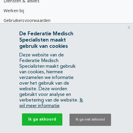
Diensten & advies
Werken bij
Gebruikersvoorwaarden
x
Privacyverklaring
De Federatie Medisch
Specialisten maakt
Contact
gebruik van cookies
Mercatorlaan 1200
Deze website van de
3528 BL Utrecht
Federatie Medisch
Specialisten maakt gebruik
van cookies, hiermee
(088) 505 34 34
verzamelen we informatie
info@richtlijnendatabase.nl
over het gebruik van de
website. Deze worden
gebruikt voor analyse en
YouTube
LinkedIn
verbetering van de website.
Ik
wil meer informatie
KvK Federatie Medisch Specialisten:
40483480
Ik ga akkoord
Ik ga niet akkoord
Privacyverklaring