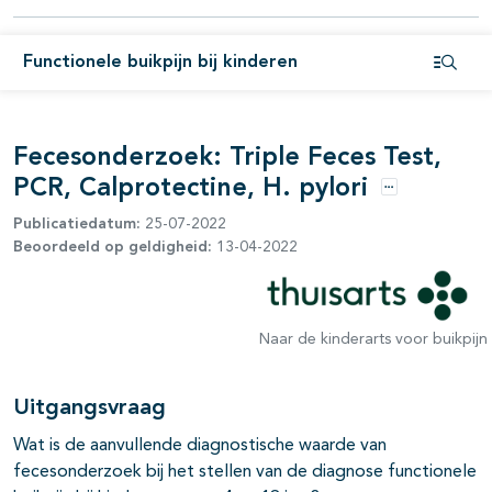
Functionele buikpijn bij kinderen
Open i
Fecesonderzoek: Triple Feces Test,
PCR, Calprotectine, H. pylori
Opties
Publicatiedatum:
25-07-2022
Beoordeeld op geldigheid:
13-04-2022
pagina's open- en dichtklappen
Naar de kinderarts voor buikpijn
pagina's open- en dichtklappen
Uitgangsvraag
Wat is de aanvullende diagnostische waarde van
fecesonderzoek bij het stellen van de diagnose functionele