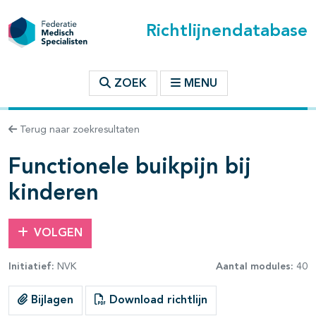
Richtlijnendatabase
t inhoudsopgave
ZOEK
MENU
n binnen deze richtlijn
Terug naar zoekresultaten
les openklappen
Functionele buikpijn bij
kinderen
VOLGEN
Initiatief:
NVK
Aantal modules:
40
pagina's open- en dichtklappen
Bijlagen
Download richtlijn