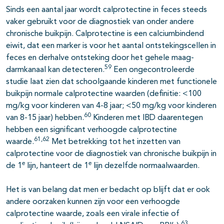
Sinds een aantal jaar wordt calprotectine in feces steeds
vaker gebruikt voor de diagnostiek van onder andere
chronische buikpijn. Calprotectine is een calciumbindend
eiwit, dat een marker is voor het aantal ontstekingscellen in
feces en derhalve ontsteking door het gehele maag-
59
darmkanaal kan detecteren.
Een ongecontroleerde
studie laat zien dat schoolgaande kinderen met functionele
buikpijn normale calprotectine waarden (definitie: <100
mg/kg voor kinderen van 4-8 jaar; <50 mg/kg voor kinderen
60
van 8-15 jaar) hebben.
Kinderen met IBD daarentegen
hebben een significant verhoogde calprotectine
61,62
waarde.
Met betrekking tot het inzetten van
calprotectine voor de diagnostiek van chronische buikpijn in
e
e
de 1
lijn, hanteert de 1
lijn dezelfde normaalwaarden.
Het is van belang dat men er bedacht op blijft dat er ook
andere oorzaken kunnen zijn voor een verhoogde
calprotectine waarde, zoals een virale infectie of
63