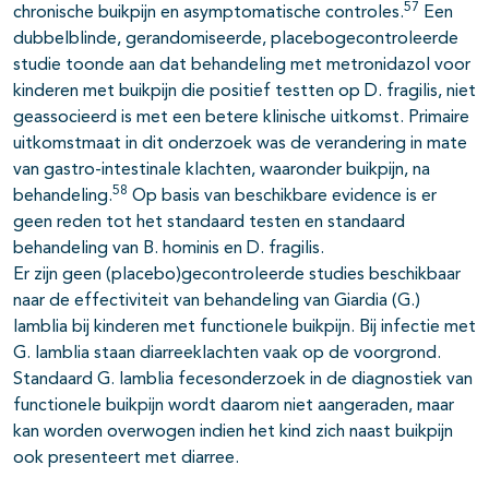
57
chronische buikpijn en asymptomatische controles.
Een
dubbelblinde, gerandomiseerde, placebogecontroleerde
studie toonde aan dat behandeling met metronidazol voor
kinderen met buikpijn die positief testten op D. fragilis, niet
geassocieerd is met een betere klinische uitkomst. Primaire
uitkomstmaat in dit onderzoek was de verandering in mate
van gastro-intestinale klachten, waaronder buikpijn, na
58
behandeling.
Op basis van beschikbare evidence is er
geen reden tot het standaard testen en standaard
behandeling van B. hominis en D. fragilis.
Er zijn geen (placebo)gecontroleerde studies beschikbaar
naar de effectiviteit van behandeling van Giardia (G.)
lamblia bij kinderen met functionele buikpijn. Bij infectie met
G. lamblia staan diarreeklachten vaak op de voorgrond.
Standaard G. lamblia fecesonderzoek in de diagnostiek van
functionele buikpijn wordt daarom niet aangeraden, maar
kan worden overwogen indien het kind zich naast buikpijn
ook presenteert met diarree.