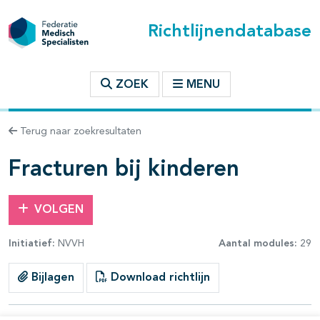
Richtlijnendatabase
t inhoudsopgave
ZOEK
MENU
n binnen deze richtlijn
Terug naar zoekresultaten
les openklappen
Fracturen bij kinderen
VOLGEN
Initiatief:
NVVH
Aantal modules:
29
pagina's open- en dichtklappen
Bijlagen
Download richtlijn
pagina's open- en dichtklappen
pagina's open- en dichtklappen