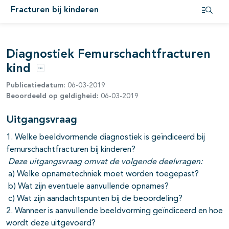
Fracturen bij kinderen
pagina's open- en dichtklappen
Open i
pagina's open- en dichtklappen
Diagnostiek Femurschachtfracturen
kind
Opties
Publicatiedatum:
06-03-2019
pagina's open- en dichtklappen
Beoordeeld op geldigheid:
06-03-2019
pagina's open- en dichtklappen
Uitgangsvraag
1. Welke beeldvormende diagnostiek is geïndiceerd bij
femurschachtfracturen bij kinderen?
Deze uitgangsvraag omvat de volgende deelvragen:
a) Welke opnametechniek moet worden toegepast?
b) Wat zijn eventuele aanvullende opnames?
c) Wat zijn aandachtspunten bij de beoordeling?
2. Wanneer is aanvullende beeldvorming geïndiceerd en hoe
wordt deze uitgevoerd?