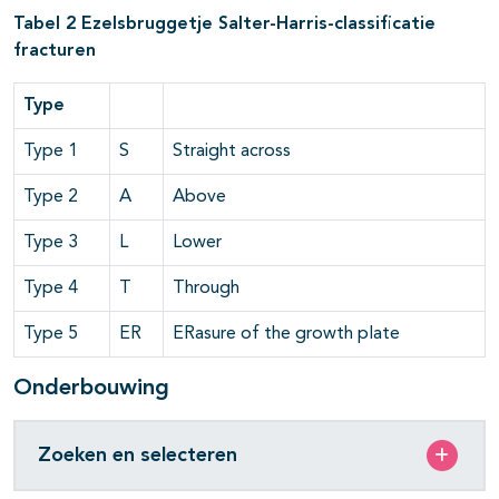
Tabel 2 Ezelsbruggetje Salter-Harris-classificatie
fracturen
Type
Type 1
S
Straight across
Type 2
A
Above
Type 3
L
Lower
Type 4
T
Through
Type 5
ER
ERasure of the growth plate
Onderbouwing
Zoeken en selecteren