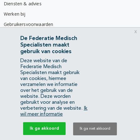
Diensten & advies
Werken bij
Gebruikersvoorwaarden
x
Privacyverklaring
De Federatie Medisch
Specialisten maakt
Contact
gebruik van cookies
Mercatorlaan 1200
Deze website van de
3528 BL Utrecht
Federatie Medisch
Specialisten maakt gebruik
van cookies, hiermee
(088) 505 34 34
verzamelen we informatie
info@richtlijnendatabase.nl
over het gebruik van de
website. Deze worden
gebruikt voor analyse en
YouTube
LinkedIn
verbetering van de website.
Ik
wil meer informatie
KvK Federatie Medisch Specialisten:
40483480
Ik ga akkoord
Ik ga niet akkoord
Privacyverklaring