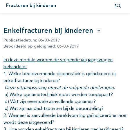
Fracturen bij kinderen
pagina's open- en dichtklappen
Open i
pagina's open- en dichtklappen
Enkelfracturen bij kinderen
pagina's open- en dichtklappen
Opties
Publicatiedatum:
06-03-2019
pagina's open- en dichtklappen
Beoordeeld op geldigheid:
06-03-2019
In deze module worden de volgende uitgangsvragen
behandeld:
1. Welke beeldvormende diagnostiek is geïndiceerd bij
enkelfracturen bij kinderen?
Deze uitgangsvraag omvat de volgende deelvragen:
a) Welke opnametechniek moet worden toegepast?
b) Wat zijn eventuele aanvullende opnames?
c) Wat zijn aandachtspunten bij de beoordeling?
2. Wanneer is aanvullende beeldvorming geïndiceerd en hoe
wordt deze uitgevoerd?
3. Hoe worden enkelfracturen bij kinderen geclassificeerd?