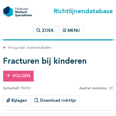
Richtlijnendatabase
t inhoudsopgave
ZOEK
MENU
n binnen deze richtlijn
Terug naar zoekresultaten
les openklappen
Fracturen bij kinderen
VOLGEN
Initiatief:
NVVH
Aantal modules:
29
pagina's open- en dichtklappen
Bijlagen
Download richtlijn
pagina's open- en dichtklappen
pagina's open- en dichtklappen