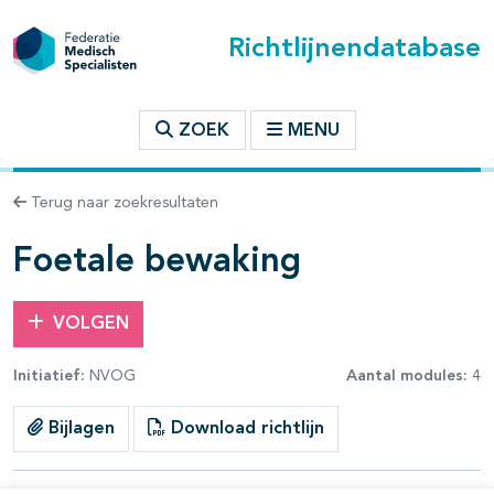
Richtlijnendatabase
t inhoudsopgave
ZOEK
MENU
n binnen deze richtlijn
Terug naar zoekresultaten
Foetale bewaking
VOLGEN
Initiatief:
NVOG
Aantal modules:
4
Bijlagen
Download richtlijn