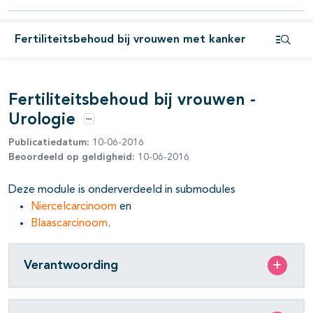
pagina's open- en dichtklappen
pagina's open- en dichtklappen
Fertiliteitsbehoud bij vrouwen met kanker
Open i
pagina's open- en dichtklappen
pagina's open- en dichtklappen
Fertiliteitsbehoud bij vrouwen -
Urologie
pagina's open- en dichtklappen
Opties
Publicatiedatum:
10-06-2016
pagina's open- en dichtklappen
Beoordeeld op geldigheid:
10-06-2016
pagina's open- en dichtklappen
Deze module is onderverdeeld in submodules
pagina's open- en dichtklappen
Niercelcarcinoom
en
Blaascarcinoom
.
pagina's open- en dichtklappen
Verantwoording