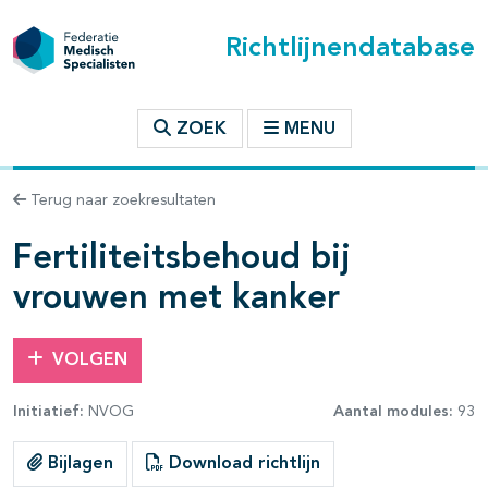
Richtlijnendatabase
t inhoudsopgave
ZOEK
MENU
n binnen deze richtlijn
Terug naar zoekresultaten
les openklappen
Fertiliteitsbehoud bij
vrouwen met kanker
VOLGEN
Initiatief:
NVOG
Aantal modules:
93
pagina's open- en dichtklappen
Bijlagen
Download richtlijn