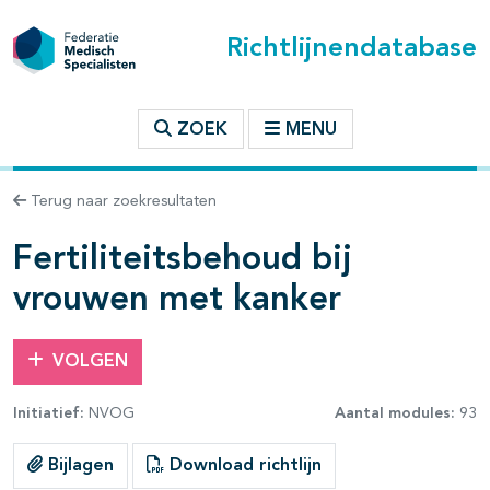
Richtlijnendatabase
t inhoudsopgave
ZOEK
MENU
n binnen deze richtlijn
Terug naar zoekresultaten
les openklappen
Fertiliteitsbehoud bij
vrouwen met kanker
VOLGEN
Initiatief:
NVOG
Aantal modules:
93
pagina's open- en dichtklappen
Bijlagen
Download richtlijn