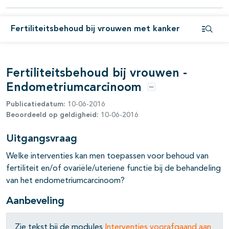
pagina's open- en dichtklappen
pagina's open- en dichtklappen
Fertiliteitsbehoud bij vrouwen met kanker
Open i
pagina's open- en dichtklappen
pagina's open- en dichtklappen
Fertiliteitsbehoud bij vrouwen -
Endometriumcarcinoom
pagina's open- en dichtklappen
Opties
Publicatiedatum:
10-06-2016
pagina's open- en dichtklappen
Beoordeeld op geldigheid:
10-06-2016
pagina's open- en dichtklappen
Uitgangsvraag
pagina's open- en dichtklappen
Welke interventies kan men toepassen voor behoud van
fertiliteit en/of ovariële/uteriene functie bij de behandeling
van het endometriumcarcinoom?
Aanbeveling
Zie tekst bij de modules
Interventies voorafgaand aan