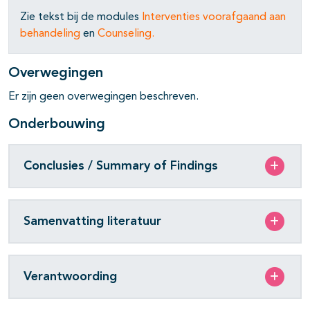
Zie tekst bij de modules
Interventies voorafgaand aan
behandeling
en
Counseling
.
pagina's open- en dichtklappen
Overwegingen
pagina's open- en dichtklappen
Er zijn geen overwegingen beschreven.
pagina's open- en dichtklappen
Onderbouwing
Conclusies / Summary of Findings
pagina's open- en dichtklappen
Samenvatting literatuur
pagina's open- en dichtklappen
pagina's open- en dichtklappen
Verantwoording