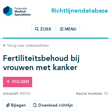
Richtlijnendatabase
t inhoudsopgave
ZOEK
MENU
n binnen deze richtlijn
Terug naar zoekresultaten
les openklappen
Fertiliteitsbehoud bij
vrouwen met kanker
VOLGEN
Initiatief:
NVOG
Aantal modules:
93
pagina's open- en dichtklappen
Bijlagen
Download richtlijn