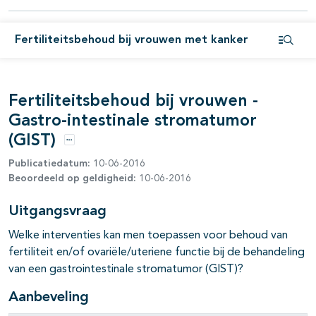
pagina's open- en dichtklappen
pagina's open- en dichtklappen
Fertiliteitsbehoud bij vrouwen met kanker
Open i
pagina's open- en dichtklappen
pagina's open- en dichtklappen
Fertiliteitsbehoud bij vrouwen -
Gastro-intestinale stromatumor
pagina's open- en dichtklappen
(GIST)
pagina's open- en dichtklappen
Opties
Publicatiedatum:
10-06-2016
pagina's open- en dichtklappen
Beoordeeld op geldigheid:
10-06-2016
Uitgangsvraag
Welke interventies kan men toepassen voor behoud van
fertiliteit en/of ovariële/uteriene functie bij de behandeling
van een gastrointestinale stromatumor (GIST)?
Aanbeveling