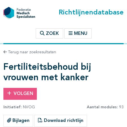
Richtlijnendatabase
t inhoudsopgave
ZOEK
MENU
n binnen deze richtlijn
Terug naar zoekresultaten
les openklappen
Fertiliteitsbehoud bij
vrouwen met kanker
VOLGEN
Initiatief:
NVOG
Aantal modules:
93
pagina's open- en dichtklappen
Bijlagen
Download richtlijn