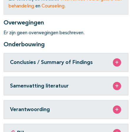
behandeling
en
Counseling
.
Overwegingen
pagina's open- en dichtklappen
Er zijn geen overwegingen beschreven.
Onderbouwing
pagina's open- en dichtklappen
Conclusies / Summary of Findings
pagina's open- en dichtklappen
Samenvatting literatuur
Verantwoording