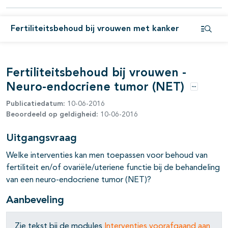
pagina's open- en dichtklappen
pagina's open- en dichtklappen
Fertiliteitsbehoud bij vrouwen met kanker
Open i
pagina's open- en dichtklappen
pagina's open- en dichtklappen
Fertiliteitsbehoud bij vrouwen -
Neuro-endocriene tumor (NET)
pagina's open- en dichtklappen
Opties
Publicatiedatum:
10-06-2016
pagina's open- en dichtklappen
Beoordeeld op geldigheid:
10-06-2016
pagina's open- en dichtklappen
Uitgangsvraag
pagina's open- en dichtklappen
Welke interventies kan men toepassen voor behoud van
fertiliteit en/of ovariële/uteriene functie bij de behandeling
pagina's open- en dichtklappen
van een neuro-endocriene tumor (NET)?
pagina's open- en dichtklappen
Aanbeveling
Zie tekst bij de modules
Interventies voorafgaand aan