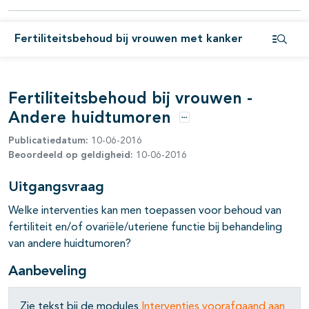
pagina's open- en dichtklappen
pagina's open- en dichtklappen
Fertiliteitsbehoud bij vrouwen met kanker
Open i
pagina's open- en dichtklappen
pagina's open- en dichtklappen
Fertiliteitsbehoud bij vrouwen -
Andere huidtumoren
pagina's open- en dichtklappen
Opties
Publicatiedatum:
10-06-2016
pagina's open- en dichtklappen
Beoordeeld op geldigheid:
10-06-2016
Uitgangsvraag
Welke interventies kan men toepassen voor behoud van
pagina's open- en dichtklappen
fertiliteit en/of ovariële/uteriene functie bij behandeling
van andere huidtumoren?
pagina's open- en dichtklappen
Aanbeveling
pagina's open- en dichtklappen
Zie tekst bij de modules
Interventies voorafgaand aan