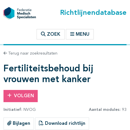
Richtlijnendatabase
t inhoudsopgave
ZOEK
MENU
n binnen deze richtlijn
Terug naar zoekresultaten
les openklappen
Fertiliteitsbehoud bij
vrouwen met kanker
VOLGEN
Initiatief:
NVOG
Aantal modules:
93
pagina's open- en dichtklappen
Bijlagen
Download richtlijn