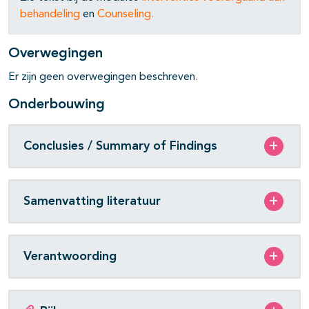
pagina's open- en dichtklappen
behandeling
en
Counseling
.
Overwegingen
Er zijn geen overwegingen beschreven.
Onderbouwing
pagina's open- en dichtklappen
pagina's open- en dichtklappen
Conclusies / Summary of Findings
pagina's open- en dichtklappen
Samenvatting literatuur
Verantwoording