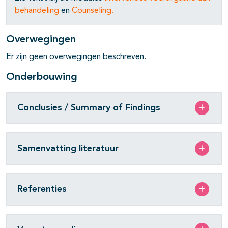
behandeling
en
Counseling
.
Overwegingen
pagina's open- en dichtklappen
Er zijn geen overwegingen beschreven.
pagina's open- en dichtklappen
Onderbouwing
pagina's open- en dichtklappen
Conclusies / Summary of Findings
Samenvatting literatuur
Referenties