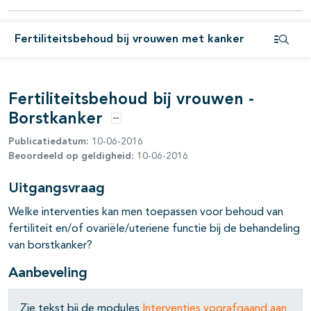
pagina's open- en dichtklappen
pagina's open- en dichtklappen
Fertiliteitsbehoud bij vrouwen met kanker
Open i
pagina's open- en dichtklappen
pagina's open- en dichtklappen
Fertiliteitsbehoud bij vrouwen -
Borstkanker
pagina's open- en dichtklappen
Opties
Publicatiedatum:
10-06-2016
pagina's open- en dichtklappen
Beoordeeld op geldigheid:
10-06-2016
pagina's open- en dichtklappen
Uitgangsvraag
pagina's open- en dichtklappen
Welke interventies kan men toepassen voor behoud van
fertiliteit en/of ovariële/uteriene functie bij de behandeling
pagina's open- en dichtklappen
van borstkanker?
pagina's open- en dichtklappen
Aanbeveling
Zie tekst bij de modules
Interventies voorafgaand aan