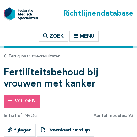
Richtlijnendatabase
t inhoudsopgave
ZOEK
MENU
n binnen deze richtlijn
Terug naar zoekresultaten
les openklappen
Fertiliteitsbehoud bij
vrouwen met kanker
VOLGEN
Initiatief:
NVOG
Aantal modules:
93
pagina's open- en dichtklappen
Bijlagen
Download richtlijn