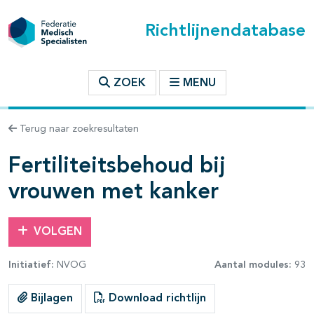
Richtlijnendatabase
t inhoudsopgave
ZOEK
MENU
n binnen deze richtlijn
Terug naar zoekresultaten
les openklappen
Fertiliteitsbehoud bij
vrouwen met kanker
VOLGEN
Initiatief:
NVOG
Aantal modules:
93
pagina's open- en dichtklappen
Bijlagen
Download richtlijn