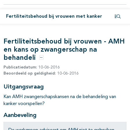
pagina's open- en dichtklappen
pagina's open- en dichtklappen
Fertiliteitsbehoud bij vrouwen met kanker
Open i
pagina's open- en dichtklappen
pagina's open- en dichtklappen
Fertiliteitsbehoud bij vrouwen - AMH
en kans op zwangerschap na
pagina's open- en dichtklappen
behandeli
pagina's open- en dichtklappen
Opties
Publicatiedatum:
10-06-2016
pagina's open- en dichtklappen
Beoordeeld op geldigheid:
10-06-2016
Uitgangsvraag
Kan AMH zwangerschapskansen na de behandeling van
kanker voorspellen?
Aanbeveling