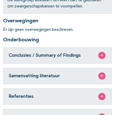
De werkgroep adviseert om AMH niet te gebruiken
om zwangerschapskansen te voorspellen.
pagina's open- en dichtklappen
pagina's open- en dichtklappen
Overwegingen
pagina's open- en dichtklappen
Er zijn geen overwegingen beschreven.
Onderbouwing
pagina's open- en dichtklappen
Conclusies / Summary of Findings
Samenvatting literatuur
Referenties