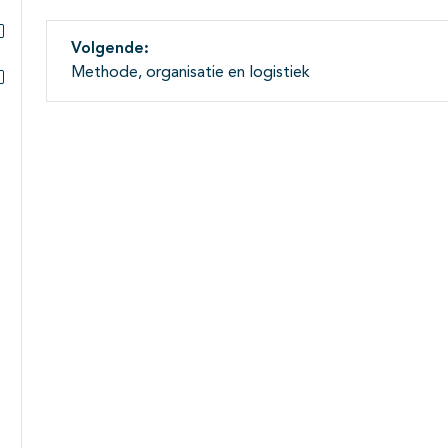
Volgende:
Subpagina's open- en dichtklappen
Methode, organisatie en logistiek
Subpagina's open- en dichtklappen