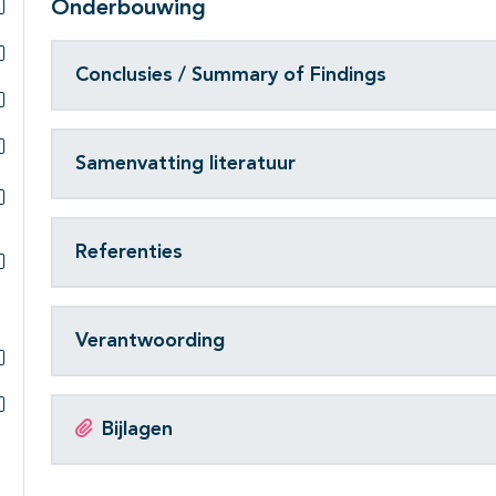
Onderbouwing
Subpagina's open- en dichtklappen
Conclusies / Summary of Findings
Subpagina's open- en dichtklappen
Subpagina's open- en dichtklappen
Samenvatting literatuur
Subpagina's open- en dichtklappen
Subpagina's open- en dichtklappen
Referenties
Subpagina's open- en dichtklappen
Verantwoording
Subpagina's open- en dichtklappen
Bijlagen
Subpagina's open- en dichtklappen