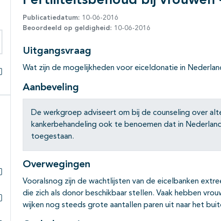
Fertiliteitsbehoud bij vrouwen 
Publicatiedatum:
10-06-2016
Beoordeeld op geldigheid:
10-06-2016
Uitgangsvraag
eken binnen deze richtlijn
Wat zijn de mogelijkheden voor eiceldonatie in Nederla
Alles openklappen
Aanbeveling
De werkgroep adviseert om bij de counseling over alter
kankerbehandeling ook te benoemen dat in Nederland 
toegestaan.
Overwegingen
Vooralsnog zijn de wachtlijsten van de eicelbanken ext
Subpagina's open- en dichtklappen
die zich als donor beschikbaar stellen. Vaak hebben vr
wijken nog steeds grote aantallen paren uit naar het bu
Subpagina's open- en dichtklappen