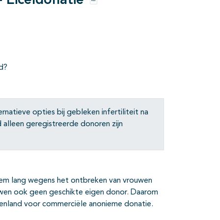
- Eiceldonatie
Opties
nd?
natieve opties bij gebleken infertiliteit na
alleen geregistreerde donoren zijn
reem lang wegens het ontbreken van vrouwen
ouwen ook geen geschikte eigen donor. Daarom
itenland voor commerciële anonieme donatie.