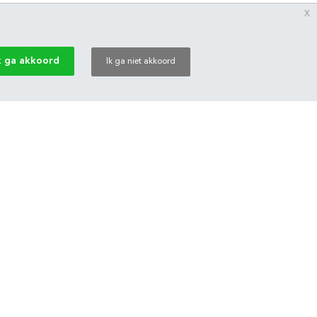
x
k ga akkoord
Ik ga niet akkoord