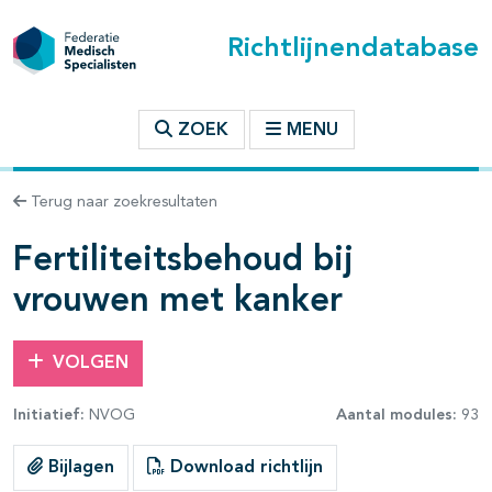
Richtlijnendatabase
t inhoudsopgave
ZOEK
MENU
n binnen deze richtlijn
Terug naar zoekresultaten
les openklappen
Fertiliteitsbehoud bij
vrouwen met kanker
VOLGEN
Initiatief:
NVOG
Aantal modules:
93
pagina's open- en dichtklappen
Bijlagen
Download richtlijn