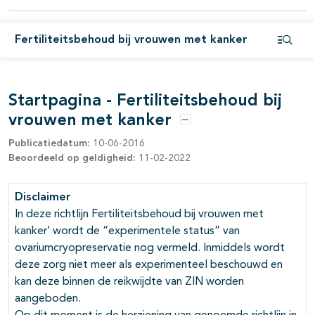
pagina's open- en dichtklappen
pagina's open- en dichtklappen
Fertiliteitsbehoud bij vrouwen met kanker
Open i
pagina's open- en dichtklappen
pagina's open- en dichtklappen
Startpagina - Fertiliteitsbehoud bij
vrouwen met kanker
pagina's open- en dichtklappen
Opties
Publicatiedatum:
10-06-2016
pagina's open- en dichtklappen
Beoordeeld op geldigheid:
11-02-2022
Disclaimer
In deze richtlijn Fertiliteitsbehoud bij vrouwen met
kanker’ wordt de “experimentele status” van
ovariumcryopreservatie nog vermeld. Inmiddels wordt
deze zorg niet meer als experimenteel beschouwd en
kan deze binnen de reikwijdte van ZIN worden
aangeboden.