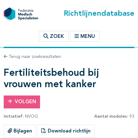
Richtlijnendatabase
t inhoudsopgave
ZOEK
MENU
n binnen deze richtlijn
Terug naar zoekresultaten
les openklappen
Fertiliteitsbehoud bij
vrouwen met kanker
VOLGEN
Initiatief:
NVOG
Aantal modules:
93
pagina's open- en dichtklappen
Bijlagen
Download richtlijn