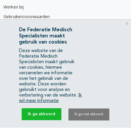
Werken bij
Gebruikersvoorwaarden
x
Privacyverklaring
De Federatie Medisch
Specialisten maakt
Contact
gebruik van cookies
Mercatorlaan 1200
Deze website van de
3528 BL Utrecht
Federatie Medisch
Specialisten maakt gebruik
van cookies, hiermee
(088) 505 34 34
verzamelen we informatie
info@richtlijnendatabase.nl
over het gebruik van de
website. Deze worden
gebruikt voor analyse en
YouTube
LinkedIn
verbetering van de website.
Ik
wil meer informatie
KvK Federatie Medisch Specialisten:
40483480
Ik ga akkoord
Ik ga niet akkoord
Privacyverklaring