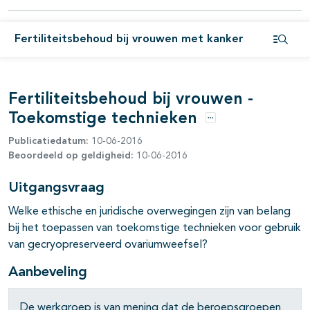
pagina's open- en dichtklappen
pagina's open- en dichtklappen
Fertiliteitsbehoud bij vrouwen met kanker
Open i
Fertiliteitsbehoud bij vrouwen -
Toekomstige technieken
Opties
pagina's open- en dichtklappen
Publicatiedatum:
10-06-2016
Beoordeeld op geldigheid:
10-06-2016
pagina's open- en dichtklappen
Uitgangsvraag
pagina's open- en dichtklappen
Welke ethische en juridische overwegingen zijn van belang
pagina's open- en dichtklappen
bij het toepassen van toekomstige technieken voor gebruik
van gecryopreserveerd ovariumweefsel?
Aanbeveling
De werkgroep is van mening dat de beroepsgroepen