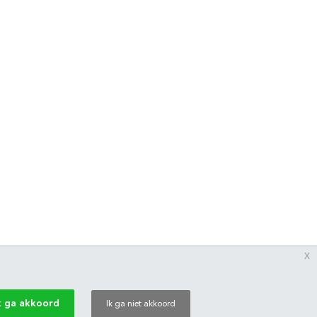
x
k ga akkoord
Ik ga niet akkoord