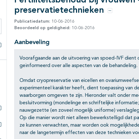
Fertiliteitsbehoud bij vrouwen 
preservatietechnieken
Opties
Publicatiedatum:
10-06-2016
Beoordeeld op geldigheid:
10-06-2016
eken binnen deze richtlijn
Aanbeveling
Alles openklappen
Voorafgaande aan de uitvoering van spoed-IVF dient 
geïnformeerd over alle aspecten van de behandeling.
Omdat cryopreservatie van eicellen en ovariumweefsel 
experimenteel karakter heeft, dient toepassing van de
waarborgen omgeven te zijn. Hieronder valt onder me
besluitvorming (mondelinge en schriftelijke informatie;
nauwgezette (en zoveel mogelijk uniforme) verslagle
Subpagina's open- en dichtklappen
Op die manier wordt niet alleen bewerkstelligd dat p
ze kunnen verwachten, maar worden ook mogelijkhede
Subpagina's open- en dichtklappen
naar de langetermijn effecten van deze technieken vo