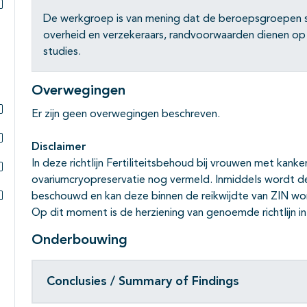
De werkgroep is van mening dat de beroepsgroepen s
Subpagina's open- en dichtklappen
overheid en verzekeraars, randvoorwaarden dienen op 
studies.
Overwegingen
Er zijn geen overwegingen beschreven.
Subpagina's open- en dichtklappen
Disclaimer
Subpagina's open- en dichtklappen
In deze richtlijn Fertiliteitsbehoud bij vrouwen met kan
ovariumcryopreservatie nog vermeld. Inmiddels wordt de
Subpagina's open- en dichtklappen
beschouwd en kan deze binnen de reikwijdte van ZIN w
Subpagina's open- en dichtklappen
Op dit moment is de herziening van genoemde richtlijn in
Onderbouwing
Conclusies / Summary of Findings