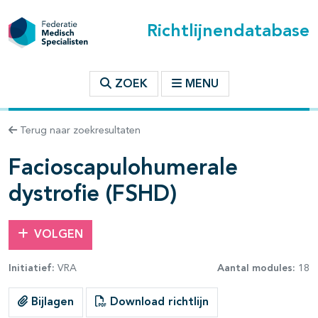
Richtlijnendatabase
t inhoudsopgave
ZOEK
MENU
n binnen deze richtlijn
Terug naar zoekresultaten
les openklappen
Facioscapulohumerale
dystrofie (FSHD)
pagina's open- en dichtklappen
VOLGEN
pagina's open- en dichtklappen
Initiatief:
VRA
Aantal modules:
18
Bijlagen
Download richtlijn