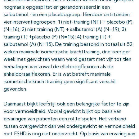
enkeldorsaalflexoren. Na 26 weken werden beide groepen
nogmaals opgesplitst en gerandomiseerd in een
salbutamol - en een placebogroep. Hierdoor ontstonden
vier interventiegroepen: 1) niet-training (NT) + placebo (P)
(N=16); 2) niet training (NT) + salbutamol (A) (N=19); 3)
training (T) +placebo (P) (N=15); 4) training (T) +
salbutamol (A) (N=15). De training bestond in totaal uit 52
weken maximale isometrische krachttraining, drie keer per
week met gewichten waarin werd gestart met vijf tot tien
herhalingen van zowel de elleboogflexoren als de
enkeldorsaalflexoren. Er is wat betreft maximale
isometrische krachttraining geen significant verschil
gevonden.
Daarnaast blijkt leefstijl ook een belangrijke factor te zijn
voor vermoeidheid. Vooral gewicht blijkt op basis van
ervaringen van patiënten een rol te spelen. Het verband
tussen overgewicht dan wel ondergewicht en vermoeidheid
met FSHD is nog niet onderzocht. Op basis van ervaring van