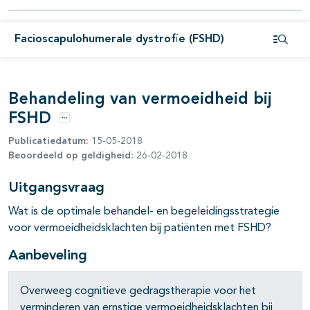
pagina's open- en dichtklappen
Facioscapulohumerale dystrofie (FSHD)
pagina's open- en dichtklappen
Open i
pagina's open- en dichtklappen
Behandeling van vermoeidheid bij
FSHD
Opties
Publicatiedatum:
15-05-2018
Beoordeeld op geldigheid:
26-02-2018
Uitgangsvraag
Wat is de optimale behandel- en begeleidingsstrategie
voor vermoeidheidsklachten bij patiënten met FSHD?
Aanbeveling
Overweeg cognitieve gedragstherapie voor het
verminderen van ernstige vermoeidheidsklachten bij