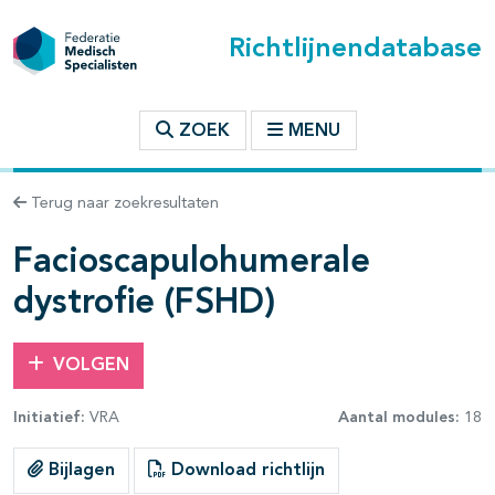
Richtlijnendatabase
t inhoudsopgave
ZOEK
MENU
n binnen deze richtlijn
Terug naar zoekresultaten
les openklappen
Facioscapulohumerale
dystrofie (FSHD)
pagina's open- en dichtklappen
VOLGEN
pagina's open- en dichtklappen
Initiatief:
VRA
Aantal modules:
18
pagina's open- en dichtklappen
Bijlagen
Download richtlijn