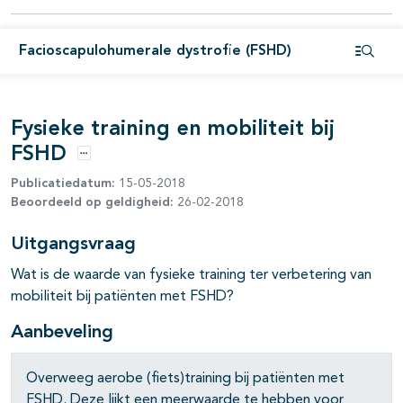
Facioscapulohumerale dystrofie (FSHD)
Open i
pagina's open- en dichtklappen
Fysieke training en mobiliteit bij
FSHD
pagina's open- en dichtklappen
Opties
Publicatiedatum:
15-05-2018
Beoordeeld op geldigheid:
26-02-2018
Uitgangsvraag
Wat is de waarde van fysieke training ter verbetering van
mobiliteit bij patiënten met FSHD?
Aanbeveling
Overweeg aerobe (fiets)training bij patiënten met
FSHD. Deze lijkt een meerwaarde te hebben voor