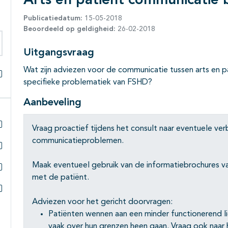
Arts en patiënt communicatie 
Publicatiedatum:
15-05-2018
Beoordeeld op geldigheid:
26-02-2018
Uitgangsvraag
eken binnen deze richtlijn
Wat zijn adviezen voor de communicatie tussen arts en p
specifieke problematiek van FSHD?
Alles openklappen
Aanbeveling
Vraag proactief tijdens het consult naar eventuele ve
Subpagina's open- en dichtklappen
communicatieproblemen.
Subpagina's open- en dichtklappen
Maak eventueel gebruik van de informatiebrochures va
met de patiënt.
Subpagina's open- en dichtklappen
Subpagina's open- en dichtklappen
Adviezen voor het gericht doorvragen:
Patiënten wennen aan een minder functionerend l
vaak over hun grenzen heen gaan. Vraag ook naar 