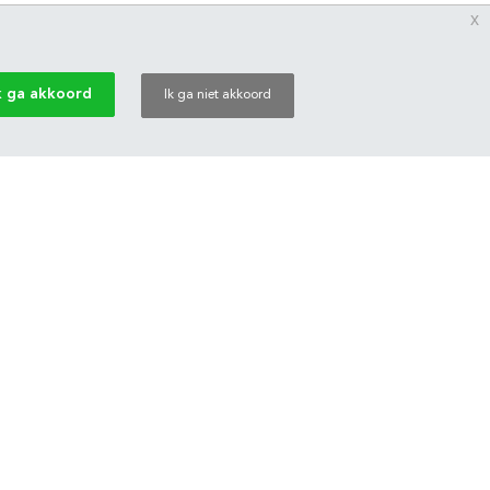
x
k ga akkoord
Ik ga niet akkoord