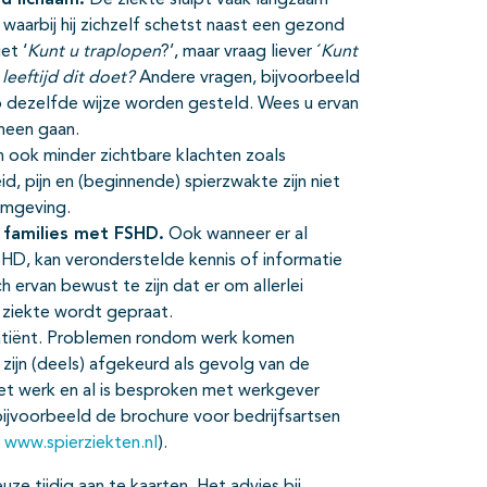
d lichaam.
De ziekte sluipt vaak langzaam
aarbij hij zichzelf schetst naast een gezond
et ‘
Kunt u traplopen
?’, maar vraag liever ´
Kunt
eeftijd dit doet?
Andere vragen, bijvoorbeeld
 dezelfde wijze worden gesteld. Wees u ervan
heen gaan.
n ook minder zichtbare klachten zoals
, pijn en (beginnende) spierzwakte zijn niet
 omgeving.
 families met FSHD.
Ook wanneer er al
HD, kan veronderstelde kennis of informatie
h ervan bewust te zijn dat er om allerlei
e ziekte wordt gepraat.
patiënt. Problemen rondom werk komen
ijn (deels) afgekeurd als gevolg van de
het werk en al is besproken met werkgever
bijvoorbeeld de brochure voor bedrijfsartsen
a
www.spierziekten.nl
).