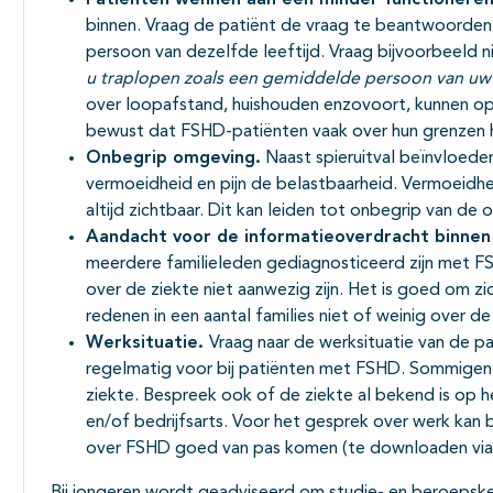
Patiënten wennen aan een minder functioneren
binnen. Vraag de patiënt de vraag te beantwoorden w
persoon van dezelfde leeftijd. Vraag bijvoorbeeld ni
u traplopen zoals een gemiddelde persoon van uw l
over loopafstand, huishouden enzovoort, kunnen op
bewust dat FSHD-patiënten vaak over hun grenzen 
Onbegrip omgeving.
Naast spieruitval beïnvloede
vermoeidheid en pijn de belastbaarheid. Vermoeidheid
altijd zichtbaar. Dit kan leiden tot onbegrip van de
Aandacht voor de informatieoverdracht binnen
meerdere familieleden gediagnosticeerd zijn met FS
over de ziekte niet aanwezig zijn. Het is goed om zic
redenen in een aantal families niet of weinig over d
Werksituatie.
Vraag naar de werksituatie van de 
regelmatig voor bij patiënten met FSHD. Sommigen z
ziekte. Bespreek ook of de ziekte al bekend is op 
en/of bedrijfsarts. Voor het gesprek over werk kan 
over FSHD goed van pas komen (te downloaden vi