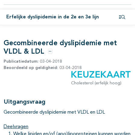
Erfelijke dyslipidemie in de 2e en 3e lijn
Open i
Gecombineerde dyslipidemie met
VLDL & LDL
Opties
Publicatiedatum:
03-04-2018
Beoordeeld op geldigheid:
03-04-2018
Cholesterol (erfelijk hoog)
Uitgangsvraag
Gecombineerde dyslipidemie met VLDL en LDL
Deelvragen
Welke lipiden en/of (apo)lipoproteïnen kunnen worden