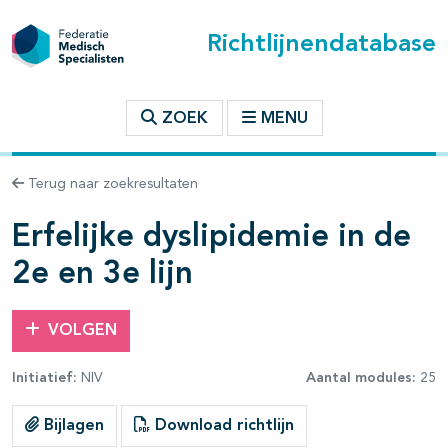
Richtlijnendatabase
t inhoudsopgave
ZOEK
MENU
n binnen deze richtlijn
Terug naar zoekresultaten
les openklappen
Erfelijke dyslipidemie in de
2e en 3e lijn
VOLGEN
pagina's open- en dichtklappen
Initiatief:
NIV
Aantal modules:
25
pagina's open- en dichtklappen
Bijlagen
Download richtlijn