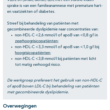
VLDL en (small, dense) LDL met een statine indien
sprake is van een familieanamnese met premature hart-
en vaatziekten of diabetes.
Streef bij behandeling van patiënten met
gecombineerde dyslipidemie naar concentraties van:
non-HDL-C <2,6 mmol/l of apoB van <0,8 g/l in
zeerhoogrisicopatiënten
;
non-HDL-C <3,3 mmol/l of apoB van <1,0 g/l bij
hoogrisicopatiënten
;
non-HDL-C <3,8 mmol/l bij patiënten met licht
tot matig verhoogd risico.
De werkgroep prefereert het gebruik van non-HDL-C
of apoB boven LDL-C bij behandeling van patiënten
met gecombineerde dyslipidemie.
Overwegingen