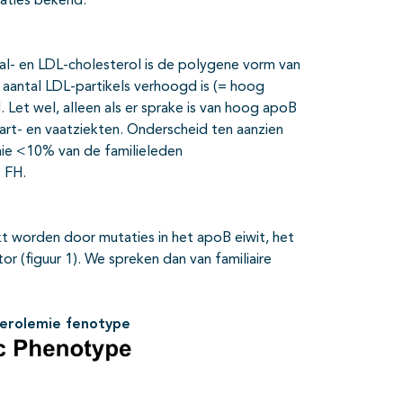
aties bekend.
l- en LDL-cholesterol is de polygene vorm van
aantal LDL-partikels verhoogd is (= hoog
Let wel, alleen als er sprake is van hoog apoB
 hart- en vaatziekten. Onderscheid ten aanzien
mie <10% van de familieleden
 FH.
 worden door mutaties in het apoB eiwit, het
r (figuur 1). We spreken dan van familiaire
sterolemie fenotype