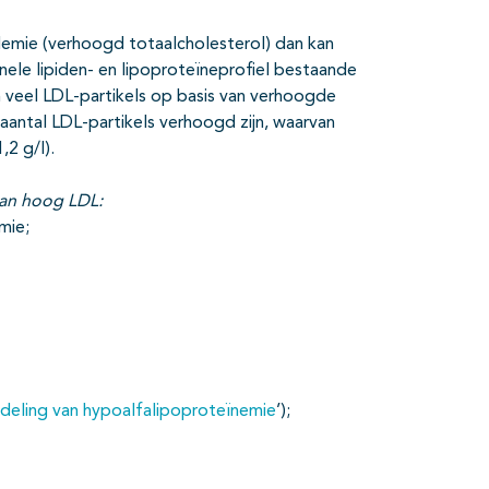
olemie (verhoogd totaalcholesterol) dan kan
ele lipiden- en lipoproteïneprofiel bestaande
n veel LDL-partikels op basis van verhoogde
aantal LDL-partikels verhoogd zijn, waarvan
,2 g/l).
van hoog LDL:
mie;
deling van hypoalfalipoproteïnemie
’);