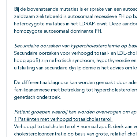
Bij de bovenstaande mutaties is er sprake van een auto
zeldzaam ziektebeeld is autosomaal recessieve FH op
heterozygote mutaties in het LDRAP-eiwit. Deze aandoen
homozygote autosomaal dominante FH.
Secundaire oorzaken van hypercholesterolemie op bas
Secundaire oorzaken voor verhoogd totaal- en LDL-chole
hoog apoB) zijn nefrotisch syndroom, hypothyreoïdie en 
uitsluiting van secundaire dyslipidemie is het advies om k
De differentiaaldiagnose kan worden gemaakt door adeq
familieanamnese met betrekking tot hypercholesterolem
genetisch onderzoek.
Patiënt groepen waarbij kan worden overwogen om ap
1 Patiënten met verhoogd totaalcholesterol:
Verhoogd totaalcholesterol + normaal apoB: denk aan 
cholesterolconcentratie op basis van grote, relatief cho