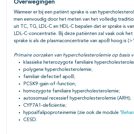
Overwegingen
Wanneer er bij een patiënt sprake is van hypercholester
men eenvoudig door het meten van het volledig tradition
uit TC, TG, LDL-C en HDL-C bepalen dat er sprake is va
LDL-C-concentratie. Bij deze patiënten zal vaak ook het 
sprake is als de plasmaconcentratie van apoB hoog is (>1
Primaire oorzaken van hypercholesterolemie op basis 
klassieke heterozygote familiaire hypercholesterole
polygene hypercholesterolemie;
familiair defectief apoB;
PCSK9-gain-of-function;
homozygote familiaire hypercholesterolemie;
autosomaal recessief hypercholesterolemie (ARH);
CYP7A1-deficiëntie;
hypoalfalipoproteïnemie (zie ook de module ‘
Behan
CESD.