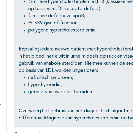
familiaire hypercholesterolemie (FH) (klassieke h
op basis van LDL-receptordefect);
familiaire defectieve apoB;
PCSK9 gain of function;
polygene hypercholesterolemie.
Bepaal bij iedere nieuwe patiënt met hypercholester
in het bloed, het eiwit in urine middels dipstick en vra
gebruik van anabole steroïden. Hiermee kunnen de se
op basis van LDL worden uitgesloten:
nefrotisch syndroom;
hypothyreoïdie;
gebruik van anabole steroïden.
Overweeg het gebruik van het diagnostisch algoritme
Subpagina's open- en dichtklappen
differentiaaldiagnose van hypercholesterolemie op bas