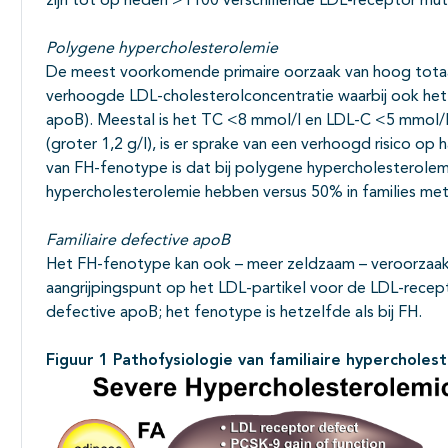
zijn tot op heden >1100 verschillende LDL-receptor mut
Polygene
hypercholesterolemie
De meest voorkomende primaire oorzaak van hoog totaa
verhoogde LDL-cholesterolconcentratie waarbij ook het 
apoB). Meestal is het TC <8 mmol/l en LDL-C <5 mmol/l. 
(groter 1,2 g/l), is er sprake van een verhoogd risico op
van FH-fenotype is dat bij polygene hypercholesterole
hypercholesterolemie hebben versus 50% in families met
Familiaire defective apoB
Het FH-fenotype kan ook – meer zeldzaam – veroorzaakt
aangrijpingspunt op het LDL-partikel voor de LDL-recepto
defective apoB; het fenotype is hetzelfde als bij FH.
Figuur 1
Pathofysiologie van familiaire hyperchole