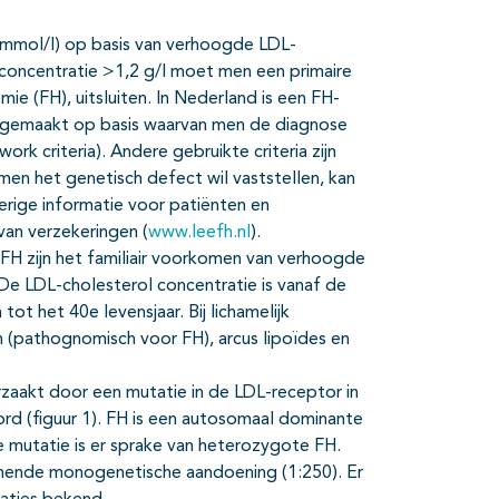
 mmol/l) op basis van verhoogde LDL-
concentratie >1,2 g/l moet men een primaire
mie (FH), uitsluiten. In Nederland is een FH-
) gemaakt op basis waarvan men de diagnose
rk criteria). Andere gebruikte criteria zijn
en het genetisch defect wil vaststellen, kan
erige informatie voor patiënten en
van verzekeringen (
www.leefh.nl
).
se FH zijn het familiair voorkomen van verhoogde
De LDL-cholesterol concentratie is vanaf de
t het 40e levensjaar. Bij lichamelijk
(pathognomisch voor FH), arcus lipoïdes en
zaakt door een mutatie in de LDL-receptor in
oord (figuur 1). FH is een autosomaal dominante
 mutatie is er sprake van heterozygote FH.
mende monogenetische aandoening (1:250). Er