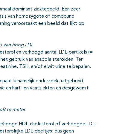
somaal dominant ziektebeeld. Een zeer
 basis van homozygote of compound
ing veroorzaakt een beeld dat lijkt op
is van hoog LDL
sterol en verhoogd aantal LDL-partikels (=
het gebruik van anabole steroïden. Ter
reatinine, TSH, en/of eiwit urine te bepalen.
uaat lichamelijk onderzoek, uitgebreid
ie en hart- en vaatziekten en desgewenst
oB te meten
verhoogd HDL-cholesterol of verhoogde LDL-
lesterolrijke LDL-deeltjes: dus geen