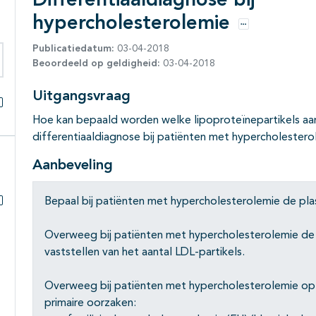
Differentiaaldiagnose bij
hypercholesterolemie
Opties
Publicatiedatum:
03-04-2018
Beoordeeld op geldigheid:
03-04-2018
eken binnen deze richtlijn
Uitgangsvraag
Alles openklappen
Hoe kan bepaald worden welke lipoproteïnepartikels aanw
differentiaaldiagnose bij patiënten met hypercholestero
Aanbeveling
Bepaal bij patiënten met hypercholesterolemie de pl
Subpagina's open- en dichtklappen
Overweeg bij patiënten met hypercholesterolemie de
vaststellen van het aantal LDL-partikels.
Overweeg bij patiënten met hypercholesterolemie o
primaire oorzaken: