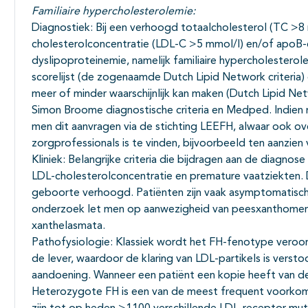
Familiaire hypercholesterolemie:
Diagnostiek: Bij een verhoogd totaalcholesterol (TC >8
cholesterolconcentratie (LDL-C >5 mmol/l) en/of apoB-
dyslipoproteinemie, namelijk familiaire hypercholesterole
scorelijst (de zogenaamde Dutch Lipid Network criteria
meer of minder waarschijnlijk kan maken (Dutch Lipid Netwo
Simon Broome diagnostische criteria en Medped. Indien m
men dit aanvragen via de stichting LEEFH, alwaar ook ov
zorgprofessionals is te vinden, bijvoorbeeld ten aanzien 
Kliniek: Belangrijke criteria die bijdragen aan de diagno
LDL-cholesterolconcentratie en premature vaatziekten. 
geboorte verhoogd. Patiënten zijn vaak asymptomatisch to
onderzoek let men op aanwezigheid van peesxanthomen 
xanthelasmata.
Pathofysiologie: Klassiek wordt het FH-fenotype veroor
de lever, waardoor de klaring van LDL-partikels is verst
aandoening. Wanneer een patiënt een kopie heeft van de
Heterozygote FH is een van de meest frequent voorko