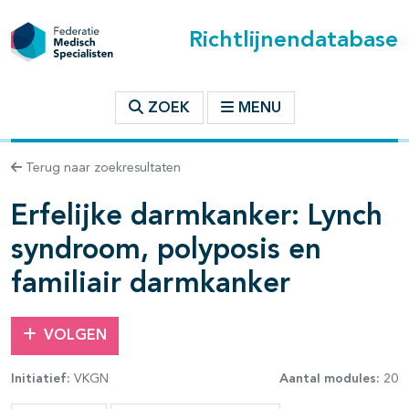
Richtlijnendatabase
t inhoudsopgave
ZOEK
MENU
n binnen deze richtlijn
Terug naar zoekresultaten
Erfelijke darmkanker: Lynch
les openklappen
syndroom, polyposis en
familiair darmkanker
VOLGEN
Initiatief:
VKGN
Aantal modules:
20
pagina's open- en dichtklappen