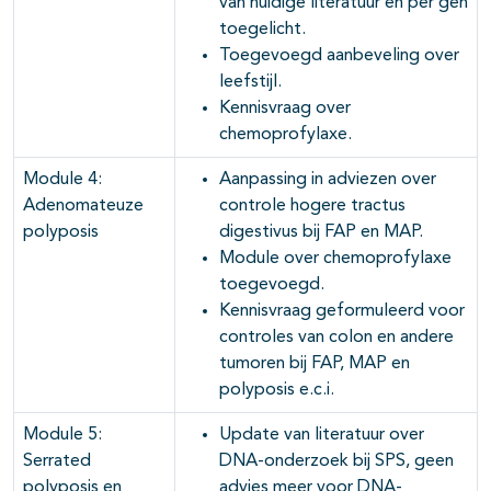
van huidige literatuur en per gen
toegelicht.
Toegevoegd aanbeveling over
leefstijl.
Kennisvraag over
chemoprofylaxe.
Module 4:
Aanpassing in adviezen over
Adenomateuze
controle hogere tractus
polyposis
digestivus bij FAP en MAP.
Module over chemoprofylaxe
toegevoegd.
Kennisvraag geformuleerd voor
controles van colon en andere
tumoren bij FAP, MAP en
polyposis e.c.i.
Module 5:
Update van literatuur over
Serrated
DNA-onderzoek bij SPS, geen
polyposis en
advies meer voor DNA-