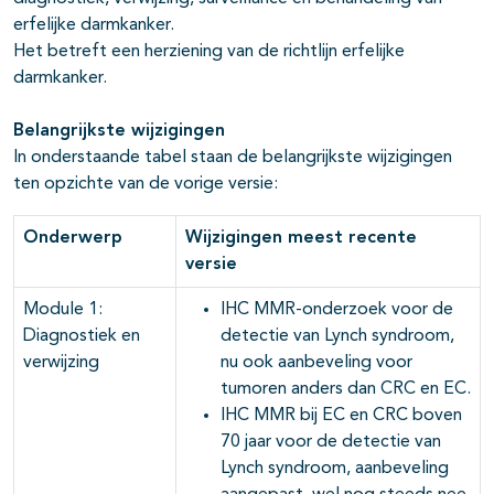
polyposis
erfelijke darmkanker.
Familiair colorectaal carcinoom
29-09-2025
Het betreft een herziening van de richtlijn erfelijke
darmkanker.
Incidentie, risico’s en surveillance bij
29-09-2025
familiair colorectaal carcinoom
Belangrijkste wijzigingen
In onderstaande tabel staan de belangrijkste wijzigingen
Lynch Syndroom
29-09-2025
ten opzichte van de vorige versie:
Colorectaal kankerrisico en surveillance bij
29-09-2025
het Lynch syndroom
Onderwerp
Wijzigingen meest recente
versie
Chirurgische behandeling van Lynch
29-09-2025
syndroom
Module 1:
IHC MMR-onderzoek voor de
Diagnostiek en
detectie van Lynch syndroom,
Adviezen met betrekking tot leefstijl bij
29-09-2025
verwijzing
nu ook aanbeveling voor
Lynch syndroom
tumoren anders dan CRC en EC.
IHC MMR bij EC en CRC boven
Chemoprofylaxe bij patiënten met Lynch
29-09-2025
70 jaar voor de detectie van
syndroom
Lynch syndroom, aanbeveling
Adenomateuze polyposis
29-09-2025