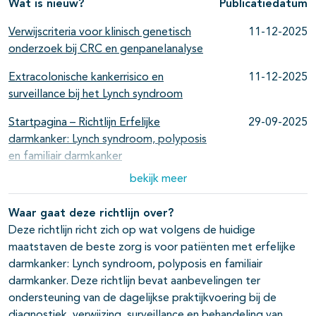
Wat is nieuw?
Publicatiedatum
Verwijscriteria voor klinisch genetisch
11-12-2025
onderzoek bij CRC en genpanelanalyse
Extracolonische kankerrisico en
11-12-2025
surveillance bij het Lynch syndroom
Startpagina – Richtlijn Erfelijke
29-09-2025
darmkanker: Lynch syndroom, polyposis
en familiair darmkanker
bekijk meer
Diagnostiek en verwijzing
29-09-2025
De detectie van Lynch syndroom middels
29-09-2025
Waar gaat deze richtlijn over?
tumor analyse
Deze richtlijn richt zich op wat volgens de huidige
maatstaven de beste zorg is voor patiënten met erfelijke
Verwijscriteria voor klinisch genetisch
29-09-2025
darmkanker: Lynch syndroom, polyposis en familiair
onderzoek bij adenomateuze polyposis
darmkanker. Deze richtlijn bevat aanbevelingen ter
ondersteuning van de dagelijkse praktijkvoering bij de
Genetische testen bij adenomateuze
29-09-2025
diagnostiek, verwijzing, surveillance en behandeling van