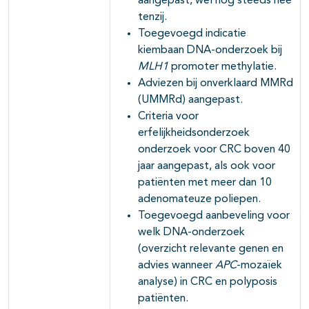
aangepast, wel nog steeds nee
tenzij.
Incidentie, risico’s en surveillance
29-09-2025
Toegevoegd indicatie
kiembaan DNA-onderzoek bij
Optimale surveillance voor maag en
29-09-2025
MLH1
promoter methylatie.
duodenum poliepen bij FAP en MAP
Adviezen bij onverklaard MMRd
Chemoprofylaxe bij Familiaire
29-09-2025
(UMMRd) aangepast.
Adenomateuze Polyposis (FAP)
Criteria voor
erfelijkheidsonderzoek
Serrated polyposis en overige vormen van
29-09-2025
onderzoek voor CRC boven 40
polyposis
jaar aangepast, als ook voor
patiënten met meer dan 10
Erfelijkheidsonderzoek en surveillance bij
29-09-2025
adenomateuze poliepen.
serrated polyposis syndroom
Toegevoegd aanbeveling voor
welk DNA-onderzoek
(overzicht relevante genen en
advies wanneer
APC
-mozaïek
analyse) in CRC en polyposis
patiënten.