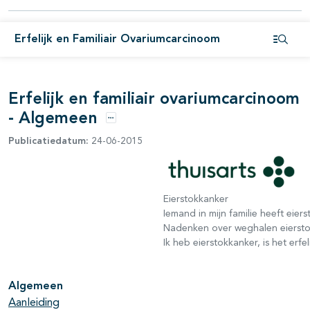
Erfelijk en Familiair Ovariumcarcinoom
pagina's open- en dichtklappen
Open i
pagina's open- en dichtklappen
Erfelijk en familiair ovariumcarcinoom
- Algemeen
Opties
pagina's open- en dichtklappen
Publicatiedatum:
24-06-2015
pagina's open- en dichtklappen
Eierstokkanker
Iemand in mijn familie heeft eier
pagina's open- en dichtklappen
Nadenken over weghalen eierstok
Ik heb eierstokkanker, is het erfel
Algemeen
Aanleiding