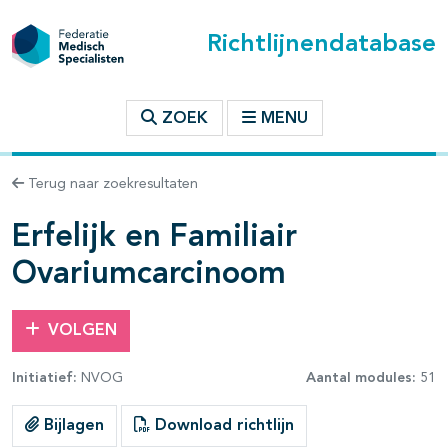
Richtlijnendatabase
t inhoudsopgave
ZOEK
MENU
n binnen deze richtlijn
Terug naar zoekresultaten
les openklappen
Erfelijk en Familiair
Ovariumcarcinoom
VOLGEN
Initiatief:
NVOG
Aantal modules:
51
pagina's open- en dichtklappen
Bijlagen
Download richtlijn
pagina's open- en dichtklappen