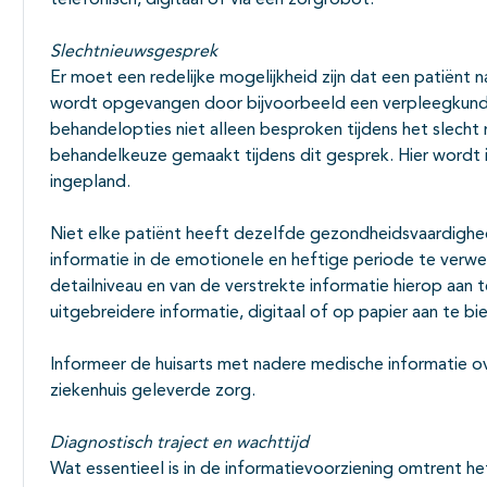
telefonisch, digitaal of via een zorgrobot.
Slechtnieuwsgesprek
Er moet een redelijke mogelijkheid zijn dat een patiënt
wordt opgevangen door bijvoorbeeld een verpleegkund
behandelopties niet alleen besproken tijdens het slecht
behandelkeuze gemaakt tijdens dit gesprek. Hier wordt
ingepland.
Niet elke patiënt heeft dezelfde gezondheidsvaardighed
informatie in de emotionele en heftige periode te verwe
detailniveau en van de verstrekte informatie hierop aan t
uitgebreidere informatie, digitaal of op papier aan te bi
Informeer de huisarts met nadere medische informatie ov
ziekenhuis geleverde zorg.
Diagnostisch traject en wachttijd
Wat essentieel is in de informatievoorziening omtrent het