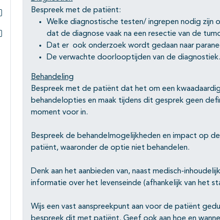
Subpagina's open- en dichtklappen
Bespreek met de patiënt:
Welke diagnostische testen/ ingrepen nodig zijn o
Subpagina's open- en dichtklappen
dat de diagnose vaak na een resectie van de tumo
Subpagina's open- en dichtklappen
Dat er ook onderzoek wordt gedaan naar parane
De verwachte doorlooptijden van de diagnostiek
Behandeling
Bespreek met de patiënt dat het om een kwaadaardi
behandelopties en maak tijdens dit gesprek geen defi
moment voor in.
Bespreek de behandelmogelijkheden en impact op de k
patiënt, waaronder de optie niet behandelen.
Denk aan het aanbieden van, naast medisch-inhoudelij
informatie over het levenseinde (afhankelijk van het st
Wijs een vast aanspreekpunt aan voor de patiënt ged
bespreek dit met patiënt. Geef ook aan hoe en wannee