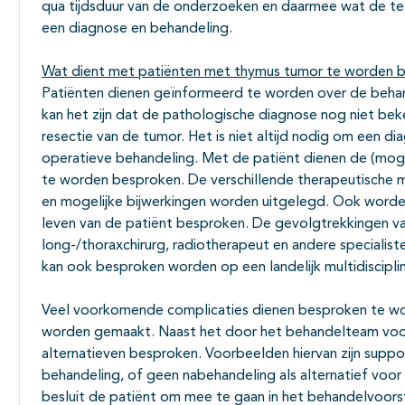
qua tijdsduur van de onderzoeken en daarmee wat de te v
een diagnose en behandeling.
Wat dient met patiënten met thymus tumor te worden 
Patiënten dienen geïnformeerd te worden over de behand
kan het zijn dat de pathologische diagnose nog niet beke
resectie van de tumor. Het is niet altijd nodig om een d
operatieve behandeling. Met de patiënt dienen de (mogel
te worden besproken. De verschillende therapeutische 
en mogelijke bijwerkingen worden uitgelegd. Ook worde
leven van de patiënt besproken. De gevolgtrekkingen van
long-/thoraxchirurg, radiotherapeut en andere specialis
kan ook besproken worden op een landelijk multidisciplin
Veel voorkomende complicaties dienen besproken te wor
worden gemaakt. Naast het door het behandelteam voo
alternatieven besproken. Voorbeelden hiervan zijn suppor
behandeling, of geen nabehandeling als alternatief voor
besluit de patiënt om mee te gaan in het behandelvoorst