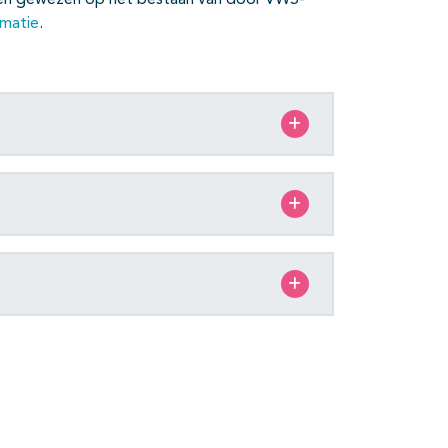
orden gewezen op het bestaan van door VWS-
rmatie
.