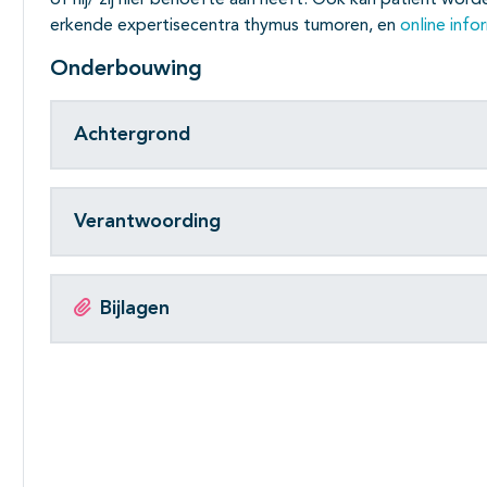
of hij/ zij hier behoefte aan heeft. Ook kan patiënt w
erkende expertisecentra thymus tumoren, en
online info
Onderbouwing
Achtergrond
Verantwoording
Bijlagen