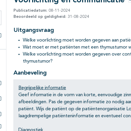
Voorlichting en communicatie
Publicatiedatum:
08-11-2024
Beoordeeld op geldigheid:
31-08-2024
eken binnen deze richtlijn
Uitgangsvraag
Welke voorlichting moet worden gegeven aan patië
Alles openklappen
Wat moet er met patiënten met een thymustumor w
Welke voorlichting moet worden gegeven over con
thymustumor?
Aanbeveling
Begrijpelijke informatie
Subpagina's open- en dichtklappen
Geef informatie in de vorm van korte, eenvoudige zi
afbeeldingen. Pas de gegeven informatie zo nodig aa
Subpagina's open- en dichtklappen
patiënt. Wijs de patiënt op de patiëntenorganisatie
laagdrempelige patiënteninformatie en eventueel co
Subpagina's open- en dichtklappen
Diagnostiek