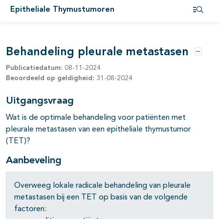
Epitheliale Thymustumoren
Open i
pagina's open- en dichtklappen
Behandeling pleurale metastasen
Opties
Publicatiedatum:
08-11-2024
pagina's open- en dichtklappen
Beoordeeld op geldigheid:
31-08-2024
pagina's open- en dichtklappen
Uitgangsvraag
Wat is de optimale behandeling voor patiënten met
pleurale metastasen van een epitheliale thymustumor
(TET)?
Aanbeveling
Overweeg lokale radicale behandeling van pleurale
metastasen bij een TET op basis van de volgende
factoren: