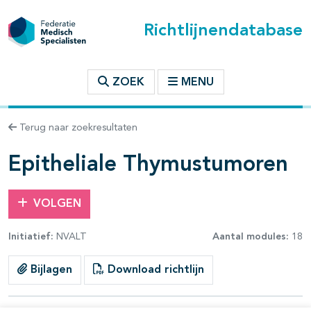
Richtlijnendatabase
t inhoudsopgave
ZOEK
MENU
n binnen deze richtlijn
Terug naar zoekresultaten
les openklappen
Epitheliale Thymustumoren
VOLGEN
Initiatief:
NVALT
Aantal modules:
18
pagina's open- en dichtklappen
Bijlagen
Download richtlijn
pagina's open- en dichtklappen
pagina's open- en dichtklappen