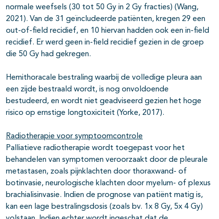
normale weefsels (30 tot 50 Gy in 2 Gy fracties) (Wang,
2021). Van de 31 geïncludeerde patiënten, kregen 29 een
out-of-field recidief, en 10 hiervan hadden ook een in-field
recidief. Er werd geen in-field recidief gezien in de groep
die 50 Gy had gekregen.
Hemithoracale bestraling waarbij de volledige pleura aan
een zijde bestraald wordt, is nog onvoldoende
bestudeerd, en wordt niet geadviseerd gezien het hoge
risico op ernstige longtoxiciteit (Yorke, 2017).
Radiotherapie voor symptoomcontrole
Palliatieve radiotherapie wordt toegepast voor het
behandelen van symptomen veroorzaakt door de pleurale
metastasen, zoals pijnklachten door thoraxwand- of
botinvasie, neurologische klachten door myelum- of plexus
brachialisinvasie. Indien de prognose van patiënt matig is,
kan een lage bestralingsdosis (zoals bv. 1x 8 Gy, 5x 4 Gy)
volstaan. Indien echter wordt ingeschat dat de