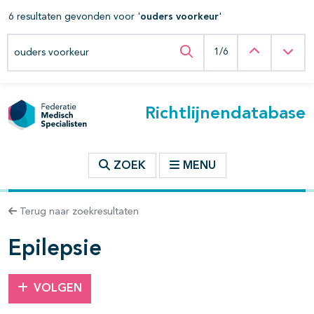
6 resultaten gevonden voor '
ouders voorkeur
'
t inhoudsopgave
Zoeken binnen deze richtlijn
Vorige
Vol
1/6
Zoeken binnen deze ric
n binnen deze richtlijn
Richtlijnendatabase
les openklappen
ZOEK
MENU
Terug naar zoekresultaten
Epilepsie
VOLGEN