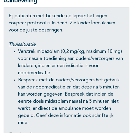
Aanbeveling
Bij patiënten met bekende epilepsie: het eigen
coupeer protocol is leidend. Zie kinderformularium
pagina's open- en dichtklappen
voor de juiste doseringen.
Thuissituatie
Verstrek midazolam (0,2 mg/kg, maximum 10 mg)
pagina's open- en dichtklappen
voor nasale toediening aan ouders/verzorgers van
kinderen, indien er een indicatie is voor
noodmedicatie.
pagina's open- en dichtklappen
Bespreek met de ouders/verzorgers het gebruik
van de noodmedicatie en dat deze na 5 minuten
kan worden gegeven. Bespreek dat indien de
pagina's open- en dichtklappen
eerste dosis midazolam nasaal na 5 minuten niet
pagina's open- en dichtklappen
werkt, er direct de ambulance moet worden
gebeld. Geef deze informatie ook schriftelijk
pagina's open- en dichtklappen
mee.