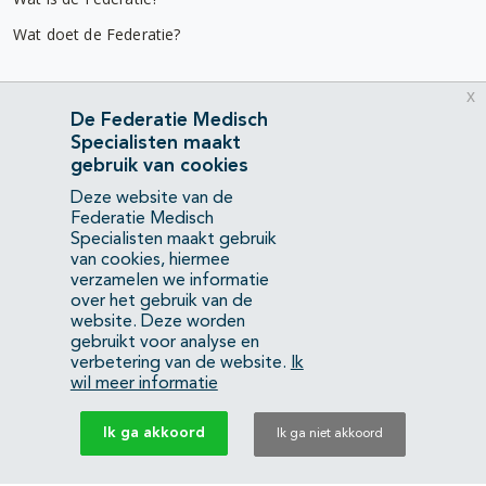
Wat doet de Federatie?
Nuttige links
x
De Federatie Medisch
Diensten & advies
Specialisten maakt
Werken bij
gebruik van cookies
Gebruikersvoorwaarden
Deze website van de
Federatie Medisch
Privacyverklaring
Specialisten maakt gebruik
van cookies, hiermee
verzamelen we informatie
Contact
over het gebruik van de
Mercatorlaan 1200
website. Deze worden
3528 BL Utrecht
gebruikt voor analyse en
verbetering van de website.
Ik
wil meer informatie
(088) 505 34 34
info@richtlijnendatabase.nl
Ik ga akkoord
Ik ga niet akkoord
YouTube
LinkedIn