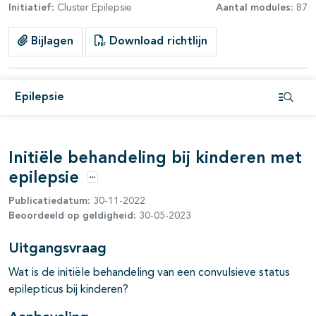
Initiatief:
Cluster Epilepsie
Aantal modules:
87
Bijlagen
Download richtlijn
pagina's open- en dichtklappen
Epilepsie
Open i
Initiële behandeling bij kinderen met
pagina's open- en dichtklappen
epilepsie
Opties
pagina's open- en dichtklappen
Publicatiedatum:
30-11-2022
Beoordeeld op geldigheid:
30-05-2023
Uitgangsvraag
pagina's open- en dichtklappen
Wat is de initiële behandeling van een convulsieve status
pagina's open- en dichtklappen
epilepticus bij kinderen?