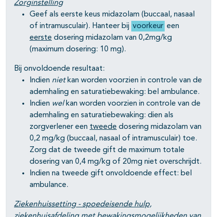
pagina's open- en dichtklappen
Zorginstelling
Geef als eerste keus midazolam (buccaal, nasaal
pagina's open- en dichtklappen
of intramusculair). Hanteer bij
voorkeur
een
eerste
dosering midazolam van 0,2mg/kg
(maximum dosering: 10 mg).
Bij onvoldoende resultaat:
Indien
niet
kan worden voorzien in controle van de
ademhaling en saturatiebewaking: bel ambulance.
Indien
wel
kan worden voorzien in controle van de
ademhaling en saturatiebewaking: dien als
pagina's open- en dichtklappen
zorgverlener een
tweede
dosering midazolam van
0,2 mg/kg (buccaal, nasaal of intramusculair) toe.
Zorg dat de tweede gift de maximum totale
dosering van 0,4 mg/kg of 20mg niet overschrijdt.
Indien na tweede gift onvoldoende effect: bel
ambulance.
Ziekenhuissetting - spoedeisende hulp,
ziekenhuisafdeling
met bewakingsmogelijkheden van