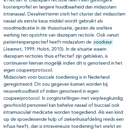
effectief is. Diazepam rectiole heeft een gunstigere
kostenprofiel en langere houdbaarheid dan midazolam
intranasaal. Desalniettemin stelt het cluster dat midazolam
nasaal als eerste keus middel wordt gebruikt als
noodmedicatie in de thuissituatie, gezien de snellere
werking ten opzichte van diazepam rectiole. Ook vanuit
patiëntenperspectief heeft midazalom de
voorkeur
(Jeannet, 1999; Holsti, 2010). In de situatie waarin
diazepam rectioles thuis effectief zijn gebleken, is
continueren hiervan mogelijk indien dit is genoteerd in het
eigen coupeerprotocol.
Midazolam voor buccale toediening is in Nederland
geregistreerd. Dit zou gegeven kunnen worden bij
neusverkoudheid of indien genoteerd in eigen
coupeerprotocol. In zorginstellingen met verpleegkundig
geschoold personeel kan behalve nasaal of buccaal ook
intramusculair medicatie worden toegediend. Als een kind
op de spoedeisende hulp of ziekenhuisafdeling reeds een
infuus heeft, dan is intraveneuze toediening het snelst en