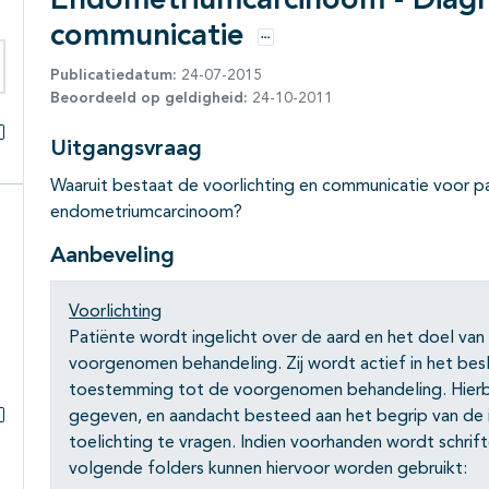
Endometriumcarcinoom - Diagno
communicatie
Opties
Publicatiedatum:
24-07-2015
eken binnen deze richtlijn
Beoordeeld op geldigheid:
24-10-2011
Uitgangsvraag
Alles openklappen
Waaruit bestaat de voorlichting en communicatie voor p
endometriumcarcinoom?
Aanbeveling
Voorlichting
Patiënte wordt ingelicht over de aard en het doel v
voorgenomen behandeling. Zij wordt actief in het be
toestemming tot de voorgenomen behandeling. Hierb
gegeven, en aandacht besteed aan het begrip van de
Subpagina's open- en dichtklappen
toelichting te vragen. Indien voorhanden wordt schrif
volgende folders kunnen hiervoor worden gebruikt: