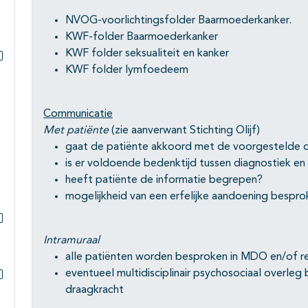
NVOG-voorlichtingsfolder Baarmoederkanker.
KWF-folder Baarmoederkanker
KWF folder seksualiteit en kanker
KWF folder lymfoedeem
Subpagina's open- en dichtklappen
Communicatie
Met patiënte
(zie aanverwant Stichting Olijf)
gaat de patiënte akkoord met de voorgestelde 
is er voldoende bedenktijd tussen diagnostiek en
heeft patiënte de informatie begrepen?
mogelijkheid van een erfelijke aandoening bespro
Subpagina's open- en dichtklappen
Intramuraal
alle patiënten worden besproken in MDO en/of 
eventueel multidisciplinair psychosociaal overle
draagkracht
Subpagina's open- en dichtklappen