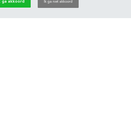
k ga akkoord
Ik ga niet akkoord