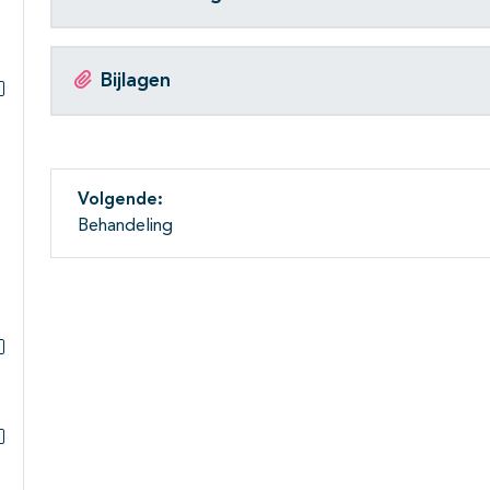
Bijlagen
Subpagina's open- en dichtklappen
Volgende:
Behandeling
Subpagina's open- en dichtklappen
Subpagina's open- en dichtklappen