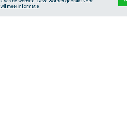
I
ik van de website. Deze worden gebruikt voor
k wil meer informatie
Back to top