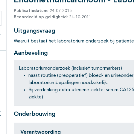
Endometriumcarcinoom - Labo
Publicatiedatum:
24-07-2015
Beoordeeld op geldigheid:
24-10-2011
eken binnen deze richtlijn
Uitgangsvraag
Waaruit bestaat het laboratorium onderzoek bij patië
Alles openklappen
Aanbeveling
Laboratoriumonderzoek (inclusief tumormarkers)
naast routine (preoperatief) bloed- en urineonder
laboratoriumbepalingen noodzakelijk.
Bij verdenking extra-uteriene ziekte: serum CA12
ziekte)
Onderbouwing
Subpagina's open- en dichtklappen
Verantwoording