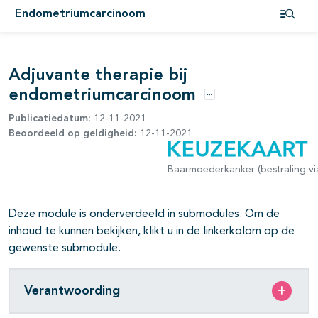
pagina's open- en dichtklappen
Endometriumcarcinoom
Open i
pagina's open- en dichtklappen
Adjuvante therapie bij
endometriumcarcinoom
pagina's open- en dichtklappen
Opties
Publicatiedatum:
12-11-2021
Beoordeeld op geldigheid:
12-11-2021
Baarmoederkanker (bestraling vi
pagina's open- en dichtklappen
Deze module is onderverdeeld in submodules. Om de
inhoud te kunnen bekijken, klikt u in de linkerkolom op de
gewenste submodule.
Verantwoording
pagina's open- en dichtklappen