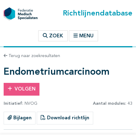
Richtlijnendatabase
t inhoudsopgave
ZOEK
MENU
n binnen deze richtlijn
Terug naar zoekresultaten
les openklappen
Endometriumcarcinoom
VOLGEN
Initiatief:
NVOG
Aantal modules:
43
Bijlagen
Download richtlijn