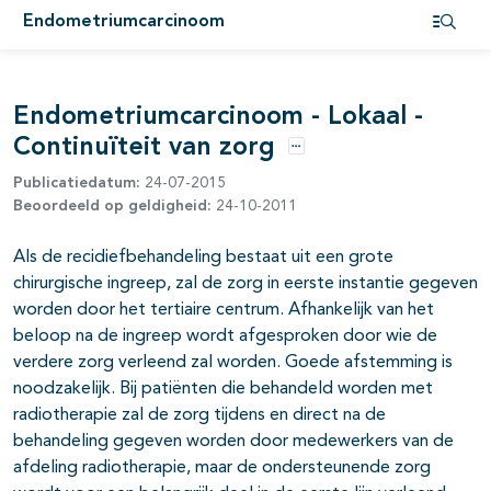
pagina's open- en dichtklappen
Endometriumcarcinoom
Open i
pagina's open- en dichtklappen
Endometriumcarcinoom - Lokaal -
Continuïteit van zorg
pagina's open- en dichtklappen
Opties
Publicatiedatum:
24-07-2015
Beoordeeld op geldigheid:
24-10-2011
pagina's open- en dichtklappen
Als de recidiefbehandeling bestaat uit een grote
pagina's open- en dichtklappen
chirurgische ingreep, zal de zorg in eerste instantie gegeven
worden door het tertiaire centrum. Afhankelijk van het
beloop na de ingreep wordt afgesproken door wie de
verdere zorg verleend zal worden. Goede afstemming is
noodzakelijk. Bij patiënten die behandeld worden met
radiotherapie zal de zorg tijdens en direct na de
behandeling gegeven worden door medewerkers van de
afdeling radiotherapie, maar de ondersteunende zorg