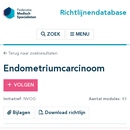
Richtlijnendatabase
t inhoudsopgave
ZOEK
MENU
n binnen deze richtlijn
Terug naar zoekresultaten
les openklappen
Endometriumcarcinoom
VOLGEN
Initiatief:
NVOG
Aantal modules:
43
Bijlagen
Download richtlijn