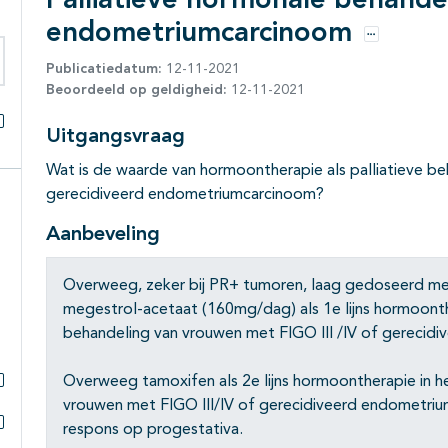
Palliatieve hormonale behandel
endometriumcarcinoom
Opties
Publicatiedatum:
12-11-2021
eken binnen deze richtlijn
Beoordeeld op geldigheid:
12-11-2021
Uitgangsvraag
Alles openklappen
Wat is de waarde van hormoontherapie als palliatieve 
gerecidiveerd endometriumcarcinoom?
Aanbeveling
Overweeg, zeker bij PR+ tumoren, laag gedoseerd m
megestrol-acetaat (160mg/dag) als 1e lijns hormoonthe
behandeling van vrouwen met FIGO III /IV of gerecid
Overweeg tamoxifen als 2e lijns hormoontherapie in he
Subpagina's open- en dichtklappen
vrouwen met FIGO III/IV of gerecidiveerd endometri
respons op progestativa.
Subpagina's open- en dichtklappen