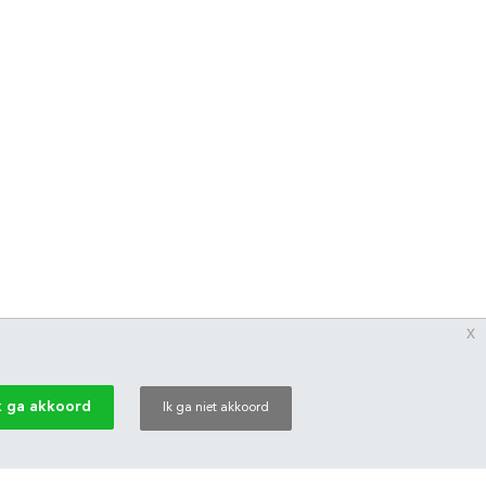
x
k ga akkoord
Ik ga niet akkoord