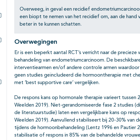
Overweeg, in geval een recidief endometriumcarcinoo
een biopt te nemen van het recidief om, aan de hand 
Subpagina's open- en dichtklappen
beter in te kunnen schatten.
Overwegingen
Subpagina's open- en dichtklappen
Er is een beperkt aantal RCT’s verricht naar de precieze
behandeling van endometriumcarcinoom. De beschikbare 
interventiearmen en/of andere controle armen waardoor ond
geen studies geïncludeerd die hormoontherapie met ch
met ‘best supportive care’ vergelijken.
Subpagina's open- en dichtklappen
De respons kans op hormonale therapie varieert tussen 
Weelden 2019). Niet-gerandomiseerde fase 2 studies (di
de literatuurstudie) laten een vergelijkbare kans op resp
Weelden 2019). Aanvullend stabiliseert bij 20-30% van
tijdens de hormoonbehandeling (Lentz 1996 en Pautier 2
stabilisatie of respons in 85% van de behandelde vrouwen