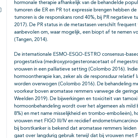
hormonale therapie afhankelijk van de behandelde popu
tumoren die ER en PR tot expressie brengen hebben de 
Subpagina's open- en dichtklappen
tumoren is de responskans rond 40%, bij PR negatieve t
2017). De PR status in de metastasen verschilt frequent
aanbevolen om, waar mogelijk, een biopt af te nemen 
(Tangen, 2014).
De internationale ESMO-ESGO-ESTRO consensus-based r
progestativa (medroxyprogesteronacetaat of megestrol
vrouwen in een palliatieve setting (Colombo 2016). Indie
hormoontherapie kan, zeker als de responsduur relatief l
worden overwogen (Colombo 2016). De behandeling met
voorkeur boven aromatase remmers vanwege de geringe bi
Weelden 2019). De bijwerkingen en toxiciteit van tamo
hormoonbehandeling wordt over het algemeen als mild b
8%) en met name misselijkheid en trombo-embolieën), hoe
vrouwen met FIGO III/IV en recidief endometriumcarcin
bij borstkanker is bekend dat aromatase remmers leiden 
gaat over langdurig gebruik terwijl dat bij vrouwen met