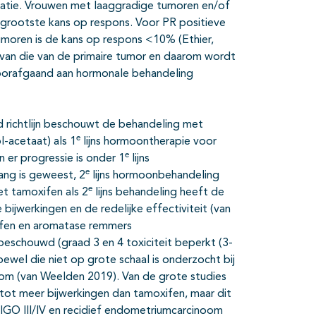
latie. Vrouwen met laaggradige tumoren en/of
grootste kans op respons. Voor PR positieve
umoren is de kans op respons <10% (Ethier,
 van die van de primaire tumor en daarom wordt
voorafgaand aan hormonale behandeling
ichtlijn beschouwt de behandeling met
e
-acetaat) als 1
lijns hormoontherapie voor
e
n er progressie is onder 1
lijns
e
ang is geweest, 2
lijns hormoonbehandeling
e
 tamoxifen als 2
lijns behandeling heeft de
jwerkingen en de redelijke effectiviteit (van
xifen en aromatase remmers
eschouwd (graad 3 en 4 toxiciteit beperkt (3-
wel die niet op grote schaal is onderzocht bij
oom (van Weelden 2019). Van de grote studies
tot meer bijwerkingen dan tamoxifen, maar dit
 FIGO III/IV en recidief endometriumcarcinoom