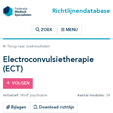
Richtlijnendatabase
t inhoudsopgave
ZOEK
MENU
n binnen deze richtlijn
Terug naar zoekresultaten
les openklappen
Electroconvulsietherapie
(ECT)
VOLGEN
pagina's open- en dichtklappen
Initiatief:
NVvP psychiatrie
Aantal modules:
34
pagina's open- en dichtklappen
Bijlagen
Download richtlijn