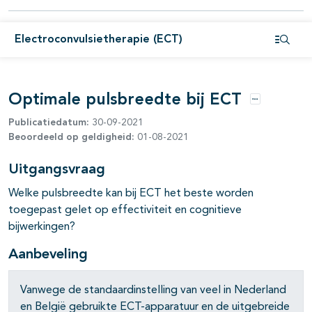
Electroconvulsietherapie (ECT)
Open i
Optimale pulsbreedte bij ECT
Opties
Publicatiedatum:
30-09-2021
Beoordeeld op geldigheid:
01-08-2021
Uitgangsvraag
Welke pulsbreedte kan bij ECT het beste worden
toegepast gelet op effectiviteit en cognitieve
bijwerkingen?
pagina's open- en dichtklappen
Aanbeveling
pagina's open- en dichtklappen
Vanwege de standaardinstelling van veel in Nederland
pagina's open- en dichtklappen
en België gebruikte ECT-apparatuur en de uitgebreide