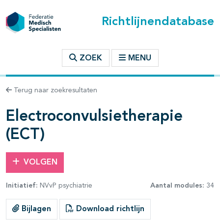
Richtlijnendatabase
t inhoudsopgave
ZOEK
MENU
n binnen deze richtlijn
Terug naar zoekresultaten
les openklappen
Electroconvulsietherapie
(ECT)
VOLGEN
pagina's open- en dichtklappen
Initiatief:
NVvP psychiatrie
Aantal modules:
34
pagina's open- en dichtklappen
Bijlagen
Download richtlijn