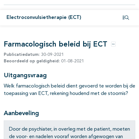
Electroconvulsietherapie (ECT)
Open i
Farmacologisch beleid bij ECT
Opties
Publicatiedatum:
30-09-2021
Beoordeeld op geldigheid:
01-08-2021
Uitgangsvraag
Welk farmacologisch beleid dient gevoerd te worden bij de
toepassing van ECT, rekening houdend met de stoornis?
pagina's open- en dichtklappen
Aanbeveling
pagina's open- en dichtklappen
Door de psychiater, in overleg met de patient, moeten
pagina's open- en dichtklappen
de voor- en nadelen vooraf worden afgewogen van