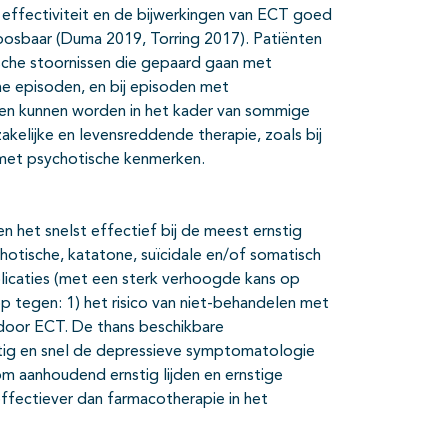
 effectiviteit en de bijwerkingen van ECT goed
loosbaar (Duma 2019, Torring 2017). Patiënten
ische stoornissen die gepaard gaan met
he episoden, en bij episoden met
ien kunnen worden in het kader van sommige
kelijke en levensreddende therapie, zoals bij
 met psychotische kenmerken.
en het snelst effectief bij de meest ernstig
hotische, katatone, suïcidale en/of somatisch
licaties (met een sterk verhoogde kans op
p tegen: 1) het risico van niet-behandelen met
n door ECT. De thans beschikbare
htig en snel de depressieve symptomatologie
 om aanhoudend ernstig lijden en ernstige
ffectiever dan farmacotherapie in het