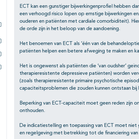
ECT kan een gunstiger bijwerkingenprofiel hebben da
een verhoogd risico lopen op ernstige bijwerkingen e
ouderen en patiënten met cardiale comorbiditeit). Hie
de orde zijn in het beloop van de aandoening.
Subpagina's open- en dichtklappen
Het benoemen van ECT als ‘één van de behandelopties
Subpagina's open- en dichtklappen
patiënten helpen een betere afweging te maken en ka
Subpagina's open- en dichtklappen
Het is ongewenst als patiënten die ‘van oudsher’ geïnd
therapieresistente depressieve patiënten) worden ver
Subpagina's open- en dichtklappen
(zoals therapieresistente primaire psychotische episo
capaciteitsproblemen die zouden kunnen ontstaan bij h
Beperking van ECT-capaciteit moet geen reden zijn om
onthouden.
De indicatiestelling en toepassing van ECT moet niet
en regelgeving met betrekking tot de financiering van