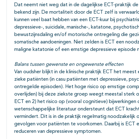
Dat neemt niet weg dat in de dagelijkse ECT-praktijk de
bekend zijn. De mortaliteit door de ECT zelf is verwaar
kunnen veel baat hebben van een ECT-kuur bij psychiatr
depressieve-, suïcidale, manische-, katatone, psychotisc
bewustzijnsdaling en/of motorische ontregeling die gez
somatische aandoeningen. Niet zelden is ECT een noodza
maligne katatonie of een ernstige depressieve episode
Balans tussen gewenste en ongewenste effecten
Van oudsher blijkt in de klinische praktijk ECT het meest 
zieke patiënten (in casu patiënten met depressieve, psyc
ontregelde episoden). Het hoge risico op ernstige comp
overlijden) bij deze ziekste groep weegt meestal sterk o
ECT en 2) het risico op (vooral cognitieve) bijwerkinge
wetenschappelijke literatuur ondersteunt dat ECT krac
vermindert. Dit is in de praktijk regelmatig noodzakelijk
gevolgen voor patiënten te voorkomen. Daarbij is ECT e
reduceren van depressieve symptomen.