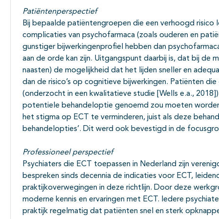
Patiëntenperspectief
Bij bepaalde patiëntengroepen die een verhoogd risico 
complicaties van psychofarmaca (zoals ouderen en patië
gunstiger bijwerkingenprofiel hebben dan psychofarmaca
aan de orde kan zijn. Uitgangspunt daarbij is, dat bij de 
naasten) de mogelijkheid dat het lijden sneller en ade
dan de risico’s op cognitieve bijwerkingen. Patiënten d
(onderzocht in een kwalitatieve studie [Wells e.a., 2018]
potentiele behandeloptie genoemd zou moeten worden
het stigma op ECT te verminderen, juist als deze behand
behandelopties’. Dit werd ook bevestigd in de focusgroep
Professioneel perspectief
Psychiaters die ECT toepassen in Nederland zijn veren
bespreken sinds decennia de indicaties voor ECT, leide
praktijkoverwegingen in deze richtlijn. Door deze werkg
moderne kennis en ervaringen met ECT. Iedere psychiater
praktijk regelmatig dat patiënten snel en sterk opknappe