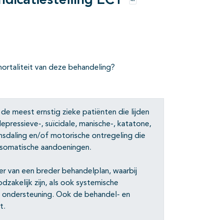
dicatiestelling ECT
Opties
mortaliteit van deze behandeling?
de meest ernstig zieke patiënten die lijden
epressieve-, suïcidale, manische-, katatone,
nsdaling en/of motorische ontregeling die
 somatische aandoeningen.
er van een breder behandelplan, waarbij
zakelijk zijn, als ook systemische
ke ondersteuning. Ook de behandel- en
t.