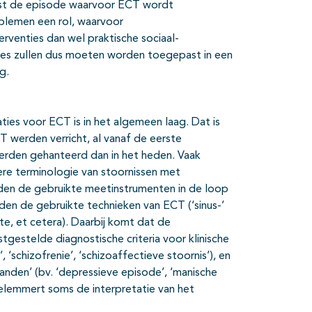
aast de episode waarvoor ECT wordt
blemen een rol, waarvoor
rventies dan wel praktische sociaal-
ies zullen dus moeten worden toegepast in een
g.
ties voor ECT is in het algemeen laag. Dat is
CT werden verricht, al vanaf de eerste
erden gehanteerd dan in het heden. Vaak
e terminologie van stoornissen met
rden de gebruikte meetinstrumenten in de loop
lden de gebruikte technieken van ECT (‘sinus-’
te, et cetera). Daarbij komt dat de
tgestelde diagnostische criteria voor klinische
, ‘schizofrenie’, ‘schizoaffectieve stoornis’), en
standen’ (bv. ‘depressieve episode’, ‘manische
belemmert soms de interpretatie van het