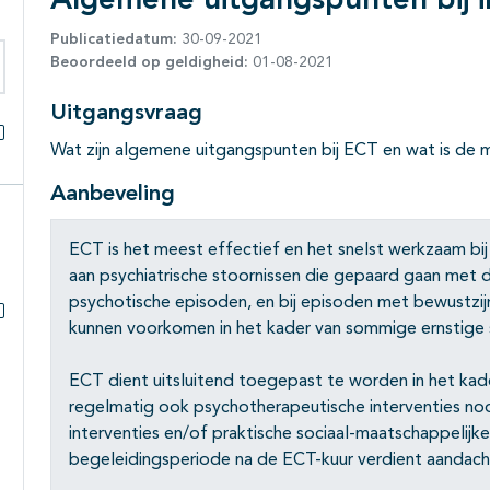
Algemene uitgangspunten bij in
Publicatiedatum:
30-09-2021
Beoordeeld op geldigheid:
01-08-2021
eken binnen deze richtlijn
Uitgangsvraag
Wat zijn algemene uitgangspunten bij ECT en wat is de 
Alles openklappen
Aanbeveling
ECT is het meest effectief en het snelst werkzaam bij 
aan psychiatrische stoornissen die gepaard gaan met d
psychotische episoden, en bij episoden met bewustzij
kunnen voorkomen in het kader van sommige ernstige
Subpagina's open- en dichtklappen
ECT dient uitsluitend toegepast te worden in het kad
regelmatig ook psychotherapeutische interventies nood
interventies en/of praktische sociaal-maatschappelij
begeleidingsperiode na de ECT-kuur verdient aandach