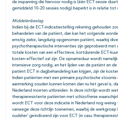
de inspanning die hiervoor nodig is (één ECT-sessie duu
gemiddeld 10-20 sessies nodig) beperkt is in relatie tot 
Middelenbeslag
Indien bij de ECT-indicatiestelling rekening gehouden z
behandelen van de patiënt, dan kan het volgende word
ernstig zieke, langdurig opgenomen patiënt, waarbij di
psychotherapeutische interventies zijn geprobeerd met 
totale kosten van een effectieve, kortdurende ECT-kuur
kosten-effectief zal zijn. De opnameduur wordt namelij
intensieve zorg nodig, en het lijden van de patiënt en de
patiënt ECT in dagbehandeling kan krijgen, zijn de koste
Indien patiënten met een primaire psychotische stoornis
aanmerking zouden kunnen komen dan nu het geval is, da
Nederland moeten uitbreiden. In deze richtlijn wordt w
therapieresistente patiënten met schizofrenie waarschijn
wordt ECT voor deze indicatie in Nederland nog weinig
vanwege deze richtlijn toenemen, waarbij de werkgroep 
oudsher’ geïndiceerd zijn voor ECT (in casu therapieres