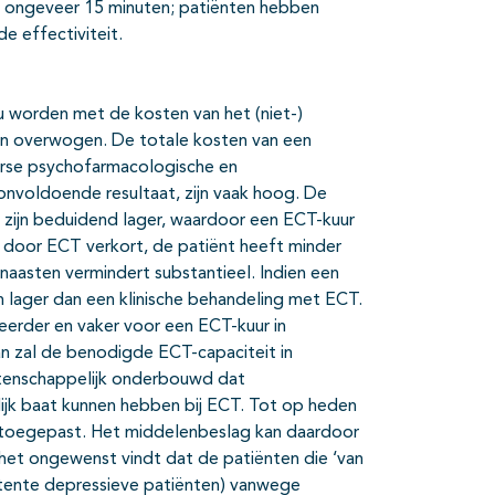
rt ongeveer 15 minuten; patiënten hebben
de effectiviteit.
ou worden met de kosten van het (niet-)
en overwogen. De totale kosten van een
verse psychofarmacologische en
onvoldoende resultaat, zijn vaak hoog. De
 zijn beduidend lager, waardoor een ECT-kuur
k door ECT verkort, de patiënt heeft minder
 naasten vermindert substantieel. Indien een
n lager dan een klinische behandeling met ECT.
 eerder en vaker voor een ECT-kuur in
n zal de benodigde ECT-capaciteit in
etenschappelijk onderbouwd dat
lijk baat kunnen hebben bij ECT. Tot op heden
 toegepast. Het middelenbeslag kan daardoor
het ongewenst vindt dat de patiënten die ‘van
istente depressieve patiënten) vanwege