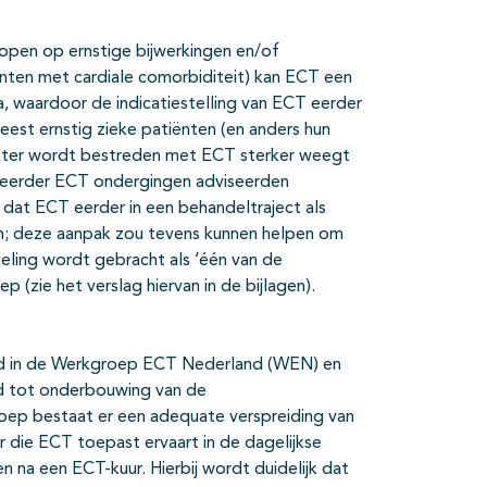
lopen op ernstige bijwerkingen en/of
nten met cardiale comorbiditeit) kan ECT een
, waardoor de indicatiestelling van ECT eerder
meest ernstig zieke patiënten (en anders hun
quater wordt bestreden met ECT sterker weegt
ie eerder ECT ondergingen adviseerden
) dat ECT eerder in een behandeltraject als
; deze aanpak zou tevens kunnen helpen om
eling wordt gebracht als ‘één van de
 (zie het verslag hiervan in de bijlagen).
igd in de Werkgroep ECT Nederland (WEN) en
nd tot onderbouwing van de
roep bestaat er een adequate verspreiding van
 die ECT toepast ervaart in de dagelijkse
n na een ECT-kuur. Hierbij wordt duidelijk dat