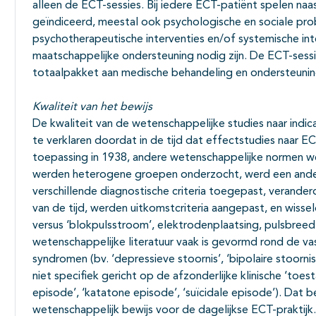
alleen de ECT-sessies. Bij iedere ECT-patiënt spelen n
geïndiceerd, meestal ook psychologische en sociale pro
psychotherapeutische interventies en/of systemische inte
maatschappelijke ondersteuning nodig zijn. De ECT-sess
totaalpakket aan medische behandeling en ondersteunin
Kwaliteit van het bewijs
De kwaliteit van de wetenschappelijke studies naar indica
te verklaren doordat in de tijd dat effectstudies naar E
toepassing in 1938, andere wetenschappelijke normen w
werden heterogene groepen onderzocht, werd een ander
verschillende diagnostische criteria toegepast, verande
van de tijd, werden uitkomstcriteria aangepast, en wisse
versus ‘blokpulsstroom’, elektrodenplaatsing, pulsbreed
wetenschappelijke literatuur vaak is gevormd rond de vas
syndromen (bv. ‘depressieve stoornis’, ‘bipolaire stoornis’
niet specifiek gericht op de afzonderlijke klinische ‘toe
episode’, ‘katatone episode’, ‘suïcidale episode’). Dat 
wetenschappelijk bewijs voor de dagelijkse ECT-praktijk.