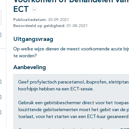
Voorkomen of behandelen van a
ECT
Opties
Publicatiedatum:
30-09-2021
eken binnen deze richtlijn
Beoordeeld op geldigheid:
01-08-2021
Uitgangsvraag
Alles openklappen
Op welke wijze dienen de meest voorkomende acute bi
te worden?
Aanbeveling
Geef profylactisch paracetamol, ibuprofen, eletriptan
Subpagina's open- en dichtklappen
hoofdpijn hebben na een ECT-sessie.
Gebruik een gebitsbeschermer direct voor het toepasse
Subpagina's open- en dichtklappen
loszittende gebitselementen moet het gebit van de pat
toelaat, voor het starten van een ECT-kuur gesaneer
Subpagina's open- en dichtklappen