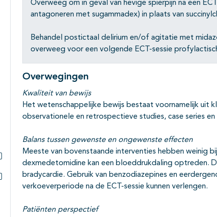
Overweeg om in geval van hevige spierpijn na een ECT-
antagoneren met sugammadex) in plaats van succinylch
Behandel postictaal delirium en/of agitatie met mid
overweeg voor een volgende ECT-sessie profylactisch
Overwegingen
Kwaliteit van bewijs
Het wetenschappelijke bewijs bestaat voornamelijk uit 
observationele en retrospectieve studies, case series e
Balans tussen gewenste en ongewenste effecten
Meeste van bovenstaande interventies hebben weinig bij
dexmedetomidine kan een bloeddrukdaling optreden. D
Subpagina's open- en dichtklappen
bradycardie. Gebruik van benzodiazepines en eerderg
verkoeverperiode na de ECT-sessie kunnen verlengen.
Subpagina's open- en dichtklappen
Patiënten perspectief