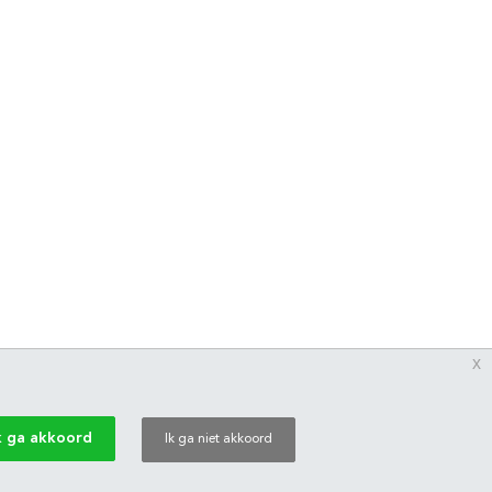
x
k ga akkoord
Ik ga niet akkoord