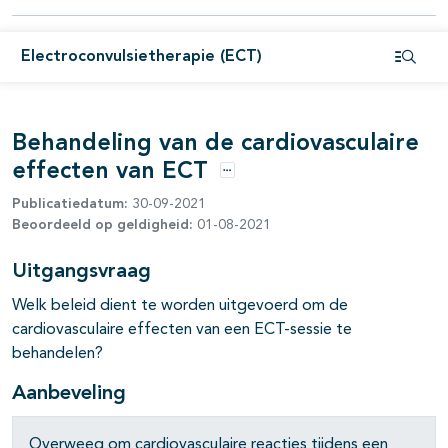
Electroconvulsietherapie (ECT)
Open i
Behandeling van de cardiovasculaire
effecten van ECT
Opties
Publicatiedatum:
30-09-2021
Beoordeeld op geldigheid:
01-08-2021
Uitgangsvraag
Welk beleid dient te worden uitgevoerd om de
pagina's open- en dichtklappen
cardiovasculaire effecten van een ECT-sessie te
behandelen?
pagina's open- en dichtklappen
Aanbeveling
Overweeg om cardiovasculaire reacties tijdens een