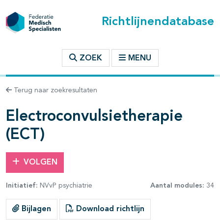
Richtlijnendatabase
t inhoudsopgave
ZOEK
MENU
n binnen deze richtlijn
Terug naar zoekresultaten
les openklappen
Electroconvulsietherapie
(ECT)
VOLGEN
pagina's open- en dichtklappen
Initiatief:
NVvP psychiatrie
Aantal modules:
34
pagina's open- en dichtklappen
Bijlagen
Download richtlijn
pagina's open- en dichtklappen