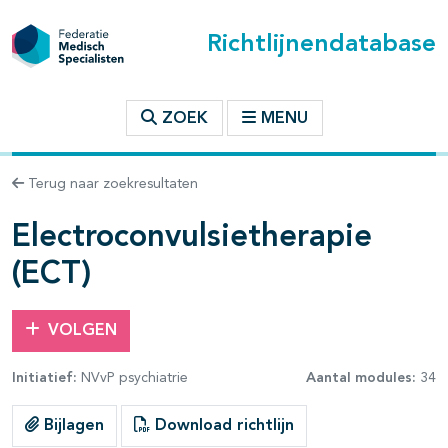
Richtlijnendatabase
t inhoudsopgave
ZOEK
MENU
n binnen deze richtlijn
Terug naar zoekresultaten
les openklappen
Electroconvulsietherapie
(ECT)
VOLGEN
pagina's open- en dichtklappen
Initiatief:
NVvP psychiatrie
Aantal modules:
34
pagina's open- en dichtklappen
Bijlagen
Download richtlijn
pagina's open- en dichtklappen