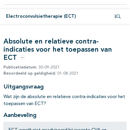
Electroconvulsietherapie (ECT)
Open i
Absolute en relatieve contra-
indicaties voor het toepassen van
ECT
Opties
Publicatiedatum:
30-09-2021
Beoordeeld op geldigheid:
01-08-2021
Uitgangsvraag
pagina's open- en dichtklappen
Wat zijn de absolute en relatieve contra-indicaties voor het
toepassen van ECT?
pagina's open- en dichtklappen
Aanbeveling