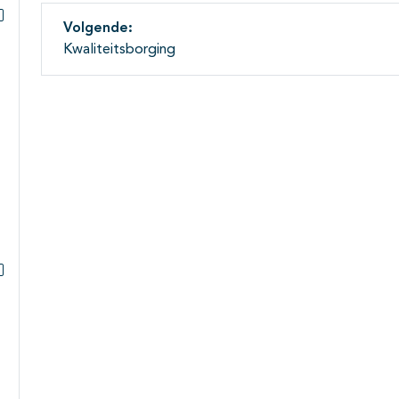
Subpagina's open- en dichtklappen
Volgende:
Subpagina's open- en dichtklappen
Kwaliteitsborging
Subpagina's open- en dichtklappen