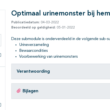
Optimaal urinemonster bij hem
Publicatiedatum:
04-03-2022
Beoordeeld op geldigheid:
05-01-2022
Deze submodule is onderverdeeld in de volgende sub-
Urineverzameling
eken binnen deze richtlijn
Bewaarcondities
Voorbewerking van urinemonsters
Alles openklappen
Verantwoording
Bijlagen