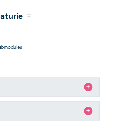
aturie
Opties
submodules: