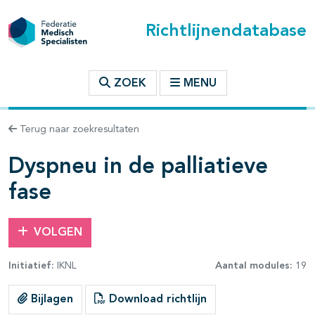
Richtlijnendatabase
t inhoudsopgave
ZOEK
MENU
n binnen deze richtlijn
Terug naar zoekresultaten
les openklappen
Dyspneu in de palliatieve
fase
VOLGEN
Initiatief:
IKNL
Aantal modules:
19
pagina's open- en dichtklappen
Bijlagen
Download richtlijn