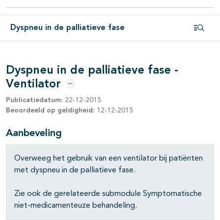
pagina's open- en dichtklappen
Dyspneu in de palliatieve fase
Open i
Dyspneu in de palliatieve fase -
Ventilator
Opties
Publicatiedatum:
22-12-2015
Beoordeeld op geldigheid:
12-12-2015
Aanbeveling
Overweeg het gebruik van een ventilator bij patiënten
met dyspneu in de palliatieve fase.
Zie ook de gerelateerde submodule Symptomatische
niet-medicamenteuze behandeling.