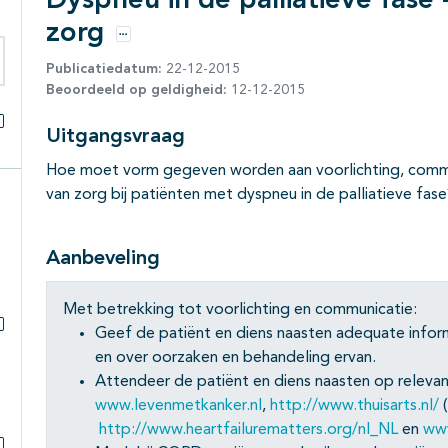
Dyspneu in de palliatieve fase 
zorg
Opties
Publicatiedatum:
22-12-2015
eken binnen deze richtlijn
Beoordeeld op geldigheid:
12-12-2015
Uitgangsvraag
Alles openklappen
Hoe moet vorm gegeven worden aan voorlichting, commu
van zorg bij patiënten met dyspneu in de palliatieve fase
Aanbeveling
Met betrekking tot voorlichting en communicatie:
Geef de patiënt en diens naasten adequate inform
Subpagina's open- en dichtklappen
en over oorzaken en behandeling ervan.
Attendeer de patiënt en diens naasten op relevan
www.levenmetkanker.nl
,
http://www.thuisarts.nl/
(
http://www.heartfailurematters.org/nl_NL
en
www