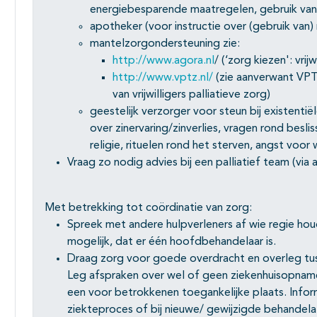
energiebesparende maatregelen, gebruik van
apotheker (voor instructie over (gebruik van)
mantelzorgondersteuning zie:
http://www.agora.nl
/ (‘zorg kiezen': vri
http://www.vptz.nl/
(zie aanverwant VPTZ
van vrijwilligers palliatieve zorg)
geestelijk verzorger voor steun bij existenti
over zinervaring/zinverlies, vragen rond besli
religie, rituelen rond het sterven, angst voor
Vraag zo nodig advies bij een palliatief team (via
Met betrekking tot coördinatie van zorg:
Spreek met andere hulpverleners af wie regie houd
mogelijk, dat er één hoofdbehandelaar is.
Draag zorg voor goede overdracht en overleg tus
Leg afspraken over wel of geen ziekenhuisopnam
een voor betrokkenen toegankelijke plaats. Infor
ziekteproces of bij nieuwe/ gewijzigde behandela