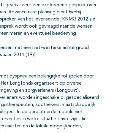
rdt geadviseerd een explorerend gesprek over
an. Advance care planning dient hierbij
bespreken van het levenseinde [KNMG 2012 zie
 gesprek wordt ook gevraagd naar de wensen
 reanimeren en eventueel beademing.
 mensen met een niet-westerse achtergrond
tiaen 2011 (19)].
met dyspneu een belangrijke rol spelen door
. Het Longfonds organiseert op diverse
mgeving en zorgverleners (Longpunt).
verleners worden ingeschakeld: gespecialiseerd
ergotherapeuten, apothekers, maatschappelijk
illigers. In de gerelateerde module niet
enties in welke situatie zinvol zijn. Die
en naasten en de lokale mogelijkheden,