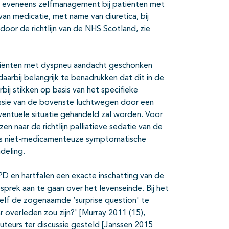
t eveneens zelfmanagement bij patiënten met
k van medicatie, met name van diuretica, bij
oor de richtlijn van de NHS Scotland, zie
atiënten met dyspneu aandacht geschonken
arbij belangrijk te benadrukken dat dit in de
bij stikken op basis van het specifieke
ressie van de bovenste luchtwegen door een
eventuele situatie gehandeld zal worden. Voor
 naar de richtlijn palliatieve sedatie van de
es niet-medicamenteuze symptomatische
deling.
OPD en hartfalen een exacte inschatting van de
sprek aan te gaan over het levenseinde. Bij het
uzelf de zogenaamde ‘surprise question' te
ar overleden zou zijn?' [Murray 2011 (15),
teurs ter discussie gesteld [Janssen 2015