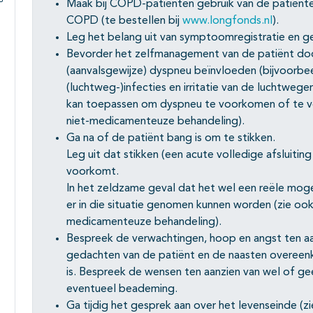
Maak bij COPD-patiënten gebruik van de patiëntenve
Subpagina's open- en dichtklappen
COPD (te bestellen bij
www.longfonds.nl
).
Leg het belang uit van symptoomregistratie en gee
Bevorder het zelfmanagement van de patiënt do
(aanvalsgewijze) dyspneu beïnvloeden (bijvoorbeel
(luchtweg-)infecties en irritatie van de luchtwege
kan toepassen om dyspneu te voorkomen of te v
niet-medicamenteuze behandeling).
Ga na of de patiënt bang is om te stikken.
Leg uit dat stikken (een acute volledige afsluiti
voorkomt.
In het zeldzame geval dat het wel een reële moge
er in die situatie genomen kunnen worden (zie o
medicamenteuze behandeling).
Bespreek de verwachtingen, hoop en angst ten a
gedachten van de patiënt en de naasten overeen
is. Bespreek de wensen ten aanzien van wel of ge
eventueel beademing.
Ga tijdig het gesprek aan over het levenseinde (z