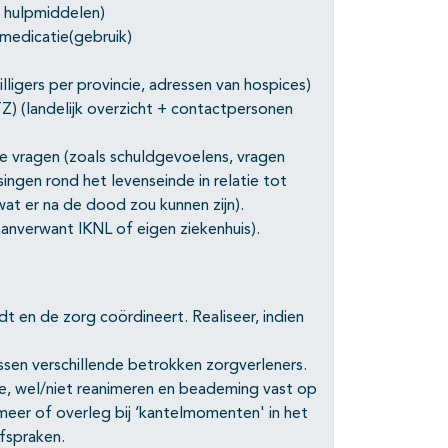
 hulpmiddelen)
 medicatie(gebruik)
jwilligers per provincie, adressen van hospices)
) (landelijk overzicht + contactpersonen
ële vragen (zoals schuldgevoelens, vragen
ssingen rond het levenseinde in relatie tot
 wat er na de dood zou kunnen zijn).
 aanverwant IKNL of eigen ziekenhuis).
t en de zorg coördineert. Realiseer, indien
sen verschillende betrokken zorgverleners.
e, wel/niet reanimeren en beademing vast op
meer of overleg bij ‘kantelmomenten' in het
fspraken.