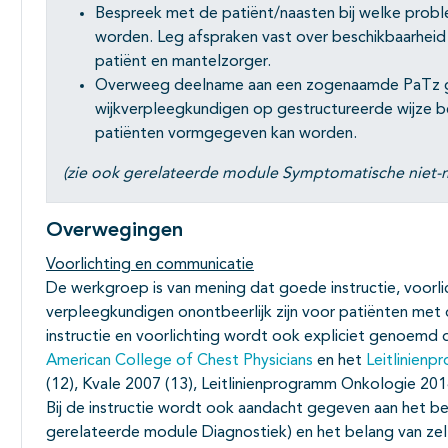
Bespreek met de patiënt/naasten bij welke prob
worden. Leg afspraken vast over beschikbaarheid 
patiënt en mantelzorger.
Overweeg deelname aan een zogenaamde PaTz gro
wijkverpleegkundigen op gestructureerde wijze b
patiënten vormgegeven kan worden.
(zie ook gerelateerde module Symptomatische niet
Overwegingen
Voorlichting en communicatie
De werkgroep is van mening dat goede instructie, voorli
verpleegkundigen onontbeerlijk zijn voor patiënten met d
instructie en voorlichting wordt ook expliciet genoemd d
American College of Chest Physicians
en het
Leitlinien
(12), Kvale 2007 (13), Leitlinienprogramm Onkologie 2014
Bij de instructie wordt ook aandacht gegeven aan het be
gerelateerde module Diagnostiek) en het belang van zelf