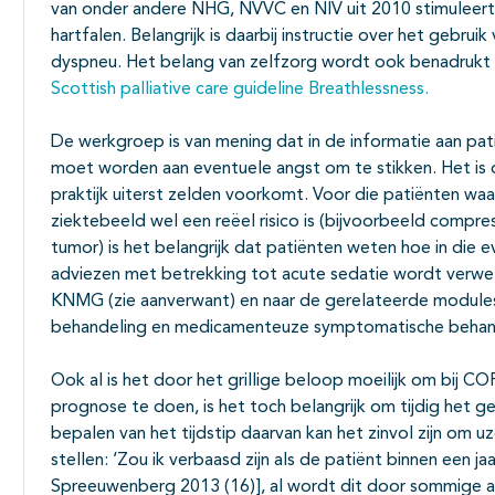
van onder andere NHG, NVVC en NIV uit 2010 stimuleer
hartfalen. Belangrijk is daarbij instructie over het gebrui
dyspneu. Het belang van zelfzorg wordt ook benadrukt d
Scottish palliative care guideline Breathlessness.
De werkgroep is van mening dat in de informatie aan p
moet worden aan eventuele angst om te stikken. Het is da
praktijk uiterst zelden voorkomt. Voor die patiënten waar
ziektebeeld wel een reëel risico is (bijvoorbeeld comp
tumor) is het belangrijk dat patiënten weten hoe in die 
adviezen met betrekking tot acute sedatie wordt verwezen
KNMG (zie aanverwant) en naar de gerelateerde modul
behandeling en medicamenteuze symptomatische behan
Ook al is het door het grillige beloop moeilijk om bij C
prognose te doen, is het toch belangrijk om tijdig het ge
bepalen van het tijdstip daarvan kan het zinvol zijn om 
stellen: ‘Zou ik verbaasd zijn als de patiënt binnen een ja
Spreeuwenberg 2013 (16)], al wordt dit door sommige au