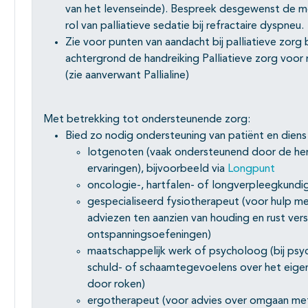
van het levenseinde). Bespreek desgewenst de mog
rol van palliatieve sedatie bij refractaire dyspneu.
Zie voor punten van aandacht bij palliatieve zorg
achtergrond de handreiking Palliatieve zorg voo
(zie aanverwant Pallialine)
Met betrekking tot ondersteunende zorg:
Bied zo nodig ondersteuning van patiënt en diens
lotgenoten (vaak ondersteunend door de her
ervaringen), bijvoorbeeld via
Longpunt
oncologie-, hartfalen- of longverpleegkundig
gespecialiseerd fysiotherapeut (voor hulp 
adviezen ten aanzien van houding en rust ver
ontspanningsoefeningen)
maatschappelijk werk of psycholoog (bij psyc
schuld- of schaamtegevoelens over het eigen 
door roken)
ergotherapeut (voor advies over omgaan met 